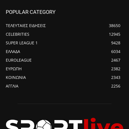
POPULAR CATEGORY
ΤΕΛΕΥΤΑΙΕΣ ΕΙΔΗΣΕΙΣ
38650
CELEBRITIES
12945
SUPER LEAGUE 1
9428
ΕΛΛΑΔΑ
6034
EUROLEAGUE
2467
ΕΥΡΩΠΗ
2382
ΚΟΙΝΩΝΙΑ
2343
ΑΓΓΛΙΑ
2256