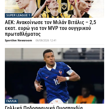
SUPER LEAGUE 1
ΑΕΚ: Ανακοίνωσε τον Μιλάν Βιτάλις – 2,5
εκατ. ευρώ για τον MVP του ουγγρικού
πρωταθλήματος
Sportlive Newsroom
-
06/08/2026 12:41
ΓΑΛΛΙΑ
Γαλλική Ποδοσφαιρική Ομοσπονδία