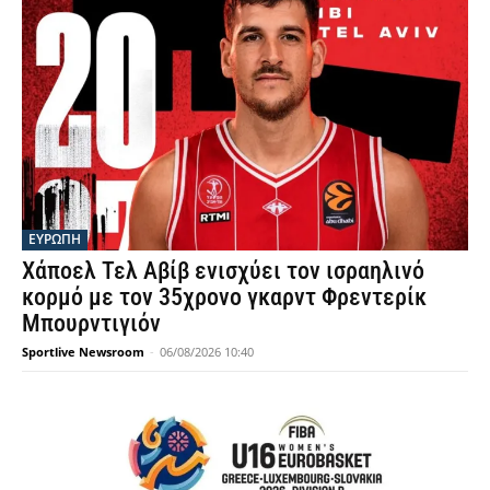
ΕΥΡΩΠΗ
Χάποελ Τελ Αβίβ ενισχύει τον ισραηλινό
κορμό με τον 35χρονο γκαρντ Φρεντερίκ
Μπουρντιγιόν
Sportlive Newsroom
-
06/08/2026 10:40