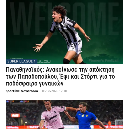
SUPER LEAGUE 1
Παναθηναϊκός: Ανακοίνωσε την απόκτηση
των Παπαδοπούλου, Έφι και Στόρτι για το
ποδόσφαιρο γυναικών
Sportlive Newsroom
-
06/08/2026 17:10