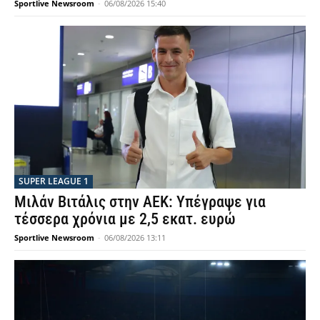
Sportlive Newsroom
-
06/08/2026 15:40
SUPER LEAGUE 1
Μιλάν Βιτάλις στην ΑΕΚ: Υπέγραψε για
τέσσερα χρόνια με 2,5 εκατ. ευρώ
Sportlive Newsroom
-
06/08/2026 13:11