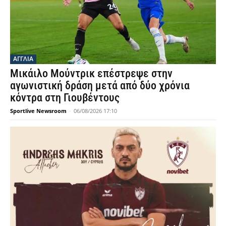
ΑΓΓΛΙΑ
Μικάιλο Μούντρικ επέστρεψε στην
αγωνιστική δράση μετά από δύο χρόνια
κόντρα στη Γιουβέντους
Sportlive Newsroom
-
06/08/2026 17:10