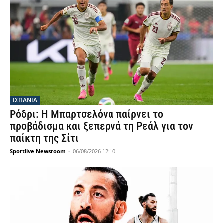
ΙΣΠΑΝΙΑ
Ρόδρι: Η Μπαρτσελόνα παίρνει το
προβάδισμα και ξεπερνά τη Ρεάλ για τον
παίκτη της Σίτι
Sportlive Newsroom
-
06/08/2026 12:10