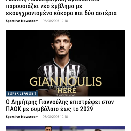
παρουσιάζει νέο έμβλημα με
εκσυγχρονισμένο κόκορα και δύο αστέρια
Sportlive Newsroom
-
06/08/2026 12:40
SUPER LEAGUE 1
Ο Δημήτρης Γιαννούλης επιστρέφει στον
ΠΑΟΚ με συμβόλαιο έως το 2029
Sportlive Newsroom
-
06/08/2026 12:40