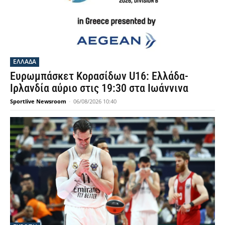
ΕΛΛΑΔΑ
Ευρωμπάσκετ Κορασίδων U16: Ελλάδα-
Ιρλανδία αύριο στις 19:30 στα Ιωάννινα
Sportlive Newsroom
-
06/08/2026 10:40