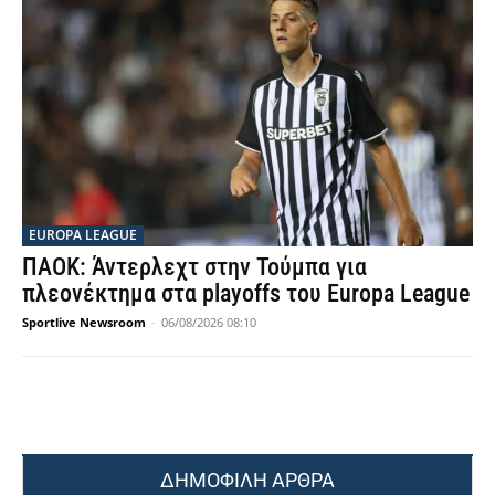
EUROPA LEAGUE
ΠΑΟΚ: Άντερλεχτ στην Τούμπα για
πλεονέκτημα στα playoffs του Europa League
Sportlive Newsroom
-
06/08/2026 08:10
ΔΗΜΟΦΙΛΗ ΑΡΘΡΑ