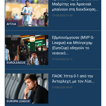
Μαδρίτης και Άρσεναλ
μπαίνουν στη διεκδίκηση...
07/08/2026 01:40
ΑΓΓΛΙΑ
Εβμπουόμγουαν (MVP G-
League) και Μπίνγκχαμ
(EuroCup) οδηγούν το
νεανικό...
07/08/2026 00:12
EUROLEAGUE
ΠΑΟΚ: Ήττα 0-1 από την
Άντερλεχτ, με τον Λίσι...
07/08/2026 00:40
EUROPA LEAGUE