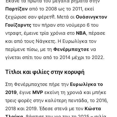
Έκανε τα πρώτα του μεγάλα βήματα στην
Παρτίζαν
από το 2008 ως το 2011, εκεί
ξεχώρισε σαν φέρετरो. Μετά οι
Ουάσινγκτον
Γουίζαρντς
τον πήραν στο νούμερο 6 του
ντραφτ, έμεινε τρία χρόνια στο
ΝΒΑ
, πέρασε
και από τους Νάγκετς. Η Ευρωλίγκα τον
περίμενε πίσω, με τη
Φενέρμπαχτσε
να
γίνεται σπίτι του από το 2014 μέχρι το 2022.
Τίτλοι και φιλίες στην κορυφή
Στη Φενέρμπαχτσε πήρε την
Ευρωλίγκα το
2019
, έγινε
MVP
εκείνη τη χρονιά και μπήκε
τρεις φορές στην καλύτερη πεντάδα, το 2016,
2018 και 2019. Έδεσε στενά με τον
Κώστα
Σλούκα
, βάφτισε τον γιο του το 2025 – φιλία