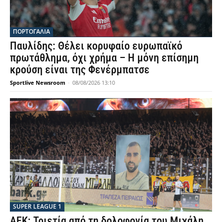
ΠΟΡΤΟΓΑΛΙΑ
Παυλίδης: Θέλει κορυφαίο ευρωπαϊκό
πρωτάθλημα, όχι χρήμα – Η μόνη επίσημη
κρούση είναι της Φενέρμπατσε
Sportlive Newsroom
-
08/08/2026 13:10
SUPER LEAGUE 1
ΑΕΚ: Τριετία από τη δολοφονία του Μιχάλη