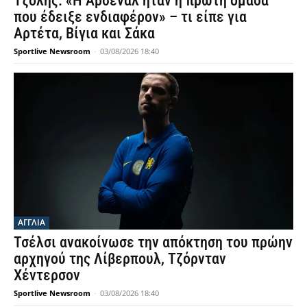
Τζόλης: «Η Άρσεναλ ήταν η πρώτη ομάδα
που έδειξε ενδιαφέρον» – τι είπε για
Αρτέτα, Βίγια και Σάκα
Sportlive Newsroom
-
03/08/2026 18:40
ΑΓΓΛΙΑ
Τσέλσι ανακοίνωσε την απόκτηση του πρώην
αρχηγού της Λίβερπουλ, Τζόρνταν
Χέντερσον
Sportlive Newsroom
-
03/08/2026 18:40