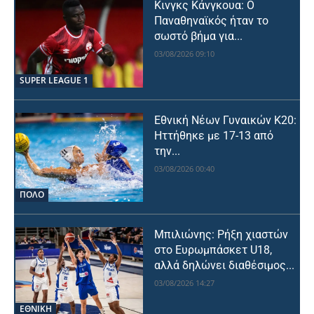
Κινγκς Κάνγκουα: Ο
Παναθηναϊκός ήταν το
σωστό βήμα για...
03/08/2026 09:10
SUPER LEAGUE 1
Εθνική Νέων Γυναικών Κ20:
Ηττήθηκε με 17-13 από
την...
03/08/2026 00:40
ΠΟΛΟ
Μπιλιώνης: Ρήξη χιαστών
στο Ευρωμπάσκετ U18,
αλλά δηλώνει διαθέσιμος...
03/08/2026 14:27
ΕΘΝΙΚΉ