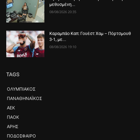
μεθυσμένη...
08/08/2026 20:35
Καραμπάο Καπ: Γουέστ Χαμ – Πόρτσμουθ
3-1, με...
08/08/2026 19:10
TAGS
ΟΛΥΜΠΙΑΚΌΣ
ΠΑΝΑΘΗΝΑΪΚΌΣ
ΑΕΚ
ΠΑΟΚ
ΆΡΗΣ
ΠΟΔΌΣΦΑΙΡΟ