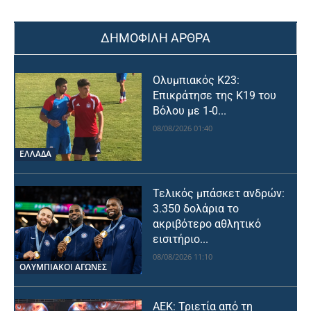
ΔΗΜΟΦΙΛΗ ΑΡΘΡΑ
Ολυμπιακός Κ23:
Επικράτησε της Κ19 του
Βόλου με 1-0...
08/08/2026 01:40
ΕΛΛΑΔΑ
Τελικός μπάσκετ ανδρών:
3.350 δολάρια το
ακριβότερο αθλητικό
εισιτήριο...
08/08/2026 11:10
ΟΛΥΜΠΙΑΚΟΊ ΑΓΏΝΕΣ
ΑΕΚ: Τριετία από τη