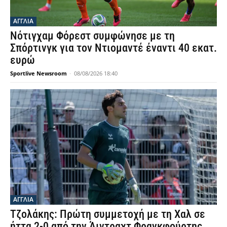
ΑΓΓΛΙΑ
Νότιγχαμ Φόρεστ συμφώνησε με τη
Σπόρτινγκ για τον Ντιομαντέ έναντι 40 εκατ.
ευρώ
Sportlive Newsroom
-
08/08/2026 18:40
ΑΓΓΛΙΑ
Τζολάκης: Πρώτη συμμετοχή με τη Χαλ σε
ήττα 2-0 από την Άιντραχτ Φρανκφούρτης