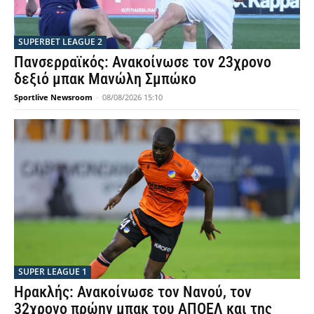
SUPERBET LEAGUE 2
Πανσερραϊκός: Ανακοίνωσε τον 23χρονο
δεξιό μπακ Μανώλη Σμπώκο
Sportlive Newsroom
-
08/08/2026 15:10
SUPER LEAGUE 1
Ηρακλής: Ανακοίνωσε τον Νανού, τον
32χρονο πρώην μπακ του ΑΠΟΕΛ και της