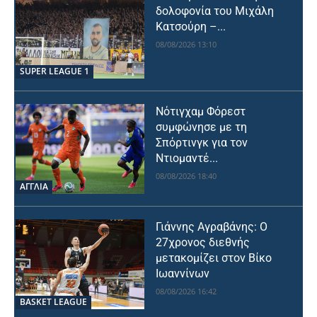
δολοφονία του Μιχάλη
Κατσούρη –...
08/08/2026 13:10
SUPER LEAGUE 1
Νότιγχαμ Φόρεστ
συμφώνησε με τη
Σπόρτινγκ για τον
Ντιομαντέ...
08/08/2026 18:40
ΑΓΓΛΙΑ
Γιάννης Αγραβάνης: Ο
27χρονος διεθνής
μετακομίζει στον Βίκο
Ιωαννίνων
08/08/2026 16:42
BASKET LEAGUE