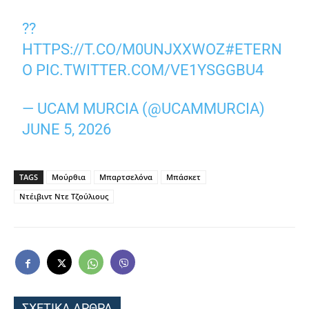
??
HTTPS://T.CO/M0UNJXXWOZ
#ETERN
O
PIC.TWITTER.COM/VE1YSGGBU4
— UCAM MURCIA (@UCAMMURCIA)
JUNE 5, 2026
TAGS
Μούρθια
Μπαρτσελόνα
Μπάσκετ
Ντέιβιντ Ντε Τζούλιους
ΣΧΕΤΙΚΑ ΑΡΘΡΑ