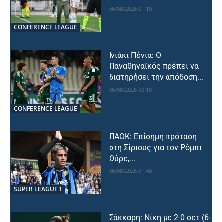
06/08/2026 01:10
CONFERENCE LEAGUE
Ινιάκι Πένια: Ο
Παναθηναϊκός πρέπει να
διατηρήσει την απόδοση...
06/08/2026 00:10
CONFERENCE LEAGUE
ΠΑΟΚ: Επίσημη πρόταση
στη Σίριους για τον Ρόμπι
Ούρε,...
06/08/2026 01:40
SUPER LEAGUE 1
Σάκκαρη: Νίκη με 2-0 σετ (6-