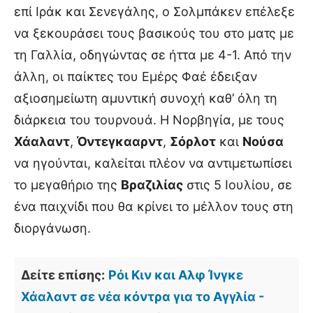
επί Ιράκ και Σενεγάλης, ο Σολμπάκεν επέλεξε
να ξεκουράσει τους βασικούς του στο ματς με
τη Γαλλία, οδηγώντας σε ήττα με 4-1. Από την
άλλη, οι παίκτες του Εμέρς Φαέ έδειξαν
αξιοσημείωτη αμυντική συνοχή καθ’ όλη τη
διάρκεια του τουρνουά. Η Νορβηγία, με τους
Χάαλαντ
,
Όντεγκααρντ
,
Σόρλοτ
και
Νούσα
να ηγούνται, καλείται πλέον να αντιμετωπίσει
το μεγαθήριο της
Βραζιλίας
στις 5 Ιουλίου, σε
ένα παιχνίδι που θα κρίνει το μέλλον τους στη
διοργάνωση.
Δείτε επίσης:
Ρόι Κιν και Αλφ Ίνγκε
Χάαλαντ σε νέα κόντρα για το Αγγλία -