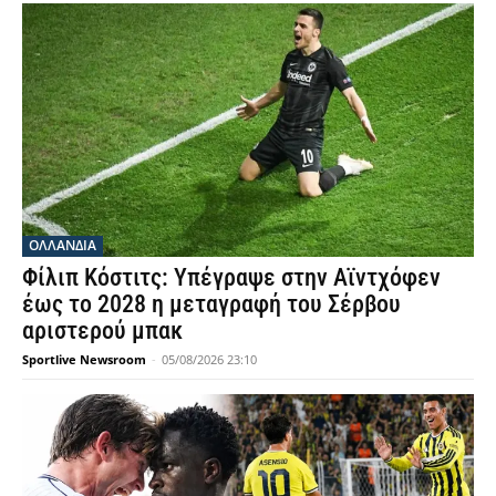
OΛΛΑΝΔΊΑ
Φίλιπ Κόστιτς: Υπέγραψε στην Αϊντχόφεν
έως το 2028 η μεταγραφή του Σέρβου
αριστερού μπακ
Sportlive Newsroom
-
05/08/2026 23:10