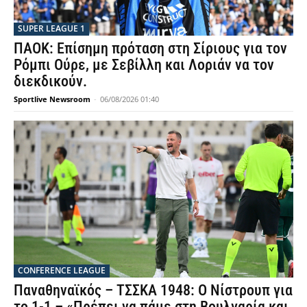
SUPER LEAGUE 1
ΠΑΟΚ: Επίσημη πρόταση στη Σίριους για τον
Ρόμπι Ούρε, με Σεβίλλη και Λοριάν να τον
διεκδικούν.
Sportlive Newsroom
-
06/08/2026 01:40
CONFERENCE LEAGUE
Παναθηναϊκός – ΤΣΣΚΑ 1948: Ο Νίστρουπ για
το 1-1 – «Πρέπει να πάμε στη Βουλγαρία και