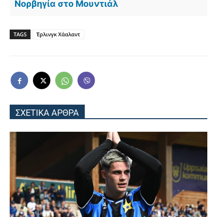
Νορβηγία στο Μουντιάλ
TAGS
Έρλινγκ Χάαλαντ
ΣΧΕΤΙΚΑ ΑΡΘΡΑ