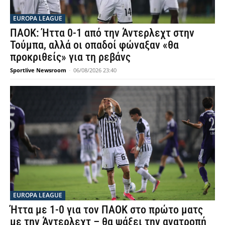
EUROPA LEAGUE
ΠΑΟΚ: Ήττα 0-1 από την Άντερλεχτ στην
Τούμπα, αλλά οι οπαδοί φώναξαν «θα
προκριθείς» για τη ρεβάνς
Sportlive Newsroom
-
06/08/2026 23:40
EUROPA LEAGUE
Ήττα με 1-0 για τον ΠΑΟΚ στο πρώτο ματς
με την Άντερλεχτ – θα ψάξει την ανατροπή