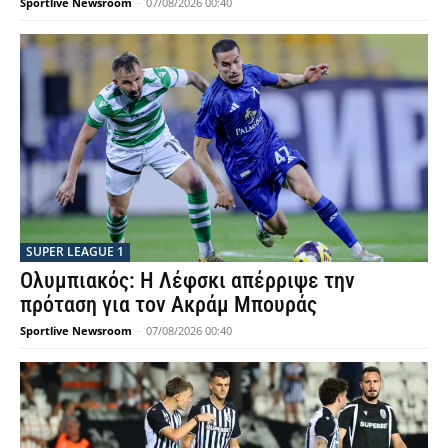
Sportlive Newsroom
-
07/08/2026 00:40
SUPER LEAGUE 1
Ολυμπιακός: Η Λέφσκι απέρριψε την
πρόταση για τον Ακράμ Μπουράς
Sportlive Newsroom
-
07/08/2026 00:40