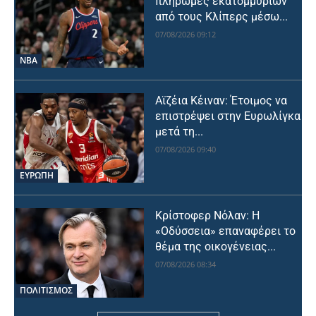
πληρωμές εκατομμυρίων
από τους Κλίπερς μέσω...
07/08/2026 09:12
NBA
Αϊζέια Κέιναν: Έτοιμος να
επιστρέψει στην Ευρωλίγκα
μετά τη...
07/08/2026 09:40
ΕΥΡΩΠΗ
Κρίστοφερ Νόλαν: Η
«Οδύσσεια» επαναφέρει το
θέμα της οικογένειας...
07/08/2026 08:34
ΠΟΛΙΤΙΣΜΟΣ