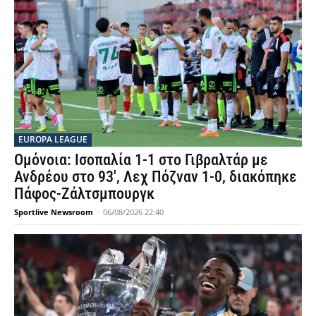
EUROPA LEAGUE
Ομόνοια: Ισοπαλία 1-1 στο Γιβραλτάρ με
Ανδρέου στο 93′, Λεχ Πόζναν 1-0, διακόπηκε
Πάφος-Ζάλτσμπουργκ
Sportlive Newsroom
-
06/08/2026 22:40