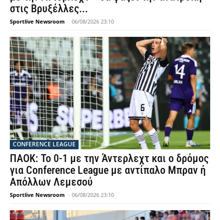
στις Βρυξέλλες...
Sportlive Newsroom
-
06/08/2026 23:10
CONFERENCE LEAGUE
ΠΑΟΚ: Το 0-1 με την Άντερλεχτ και ο δρόμος
για Conference League με αντίπαλο Μπραν ή
Απόλλων Λεμεσού
Sportlive Newsroom
-
06/08/2026 23:10