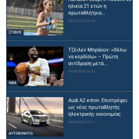
ηλικία 21 ετών η
πρωταθλήτρια...
04/08/2026 00:40
ΣΤΙΒΟΣ
Τζέιλεν Μπράουν: «Θέλω
να κερδίσω» – Πρώτη
αντίδραση μετά...
04/08/2026 10:42
NBA
Audi A2 e-tron: Επιστρέφει
ως νέος πρωταθλητής
ηλεκτρικής οικονομίας
04/08/2026 10:17
ΑΥΤΟΚΙΝΗΤΟ