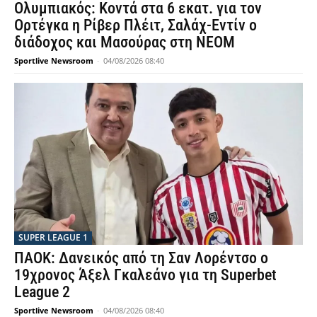
Ολυμπιακός: Κοντά στα 6 εκατ. για τον
Ορτέγκα η Ρίβερ Πλέιτ, Σαλάχ-Εντίν ο
διάδοχος και Μασούρας στη ΝΕΟΜ
Sportlive Newsroom
-
04/08/2026 08:40
SUPER LEAGUE 1
ΠΑΟΚ: Δανεικός από τη Σαν Λορέντσο ο
19χρονος Άξελ Γκαλεάνο για τη Superbet
League 2
Sportlive Newsroom
-
04/08/2026 08:40