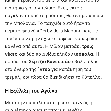
Italia
, κερδίζοντας με 3-0 και παίρνοντας το
εισιτήριο για τον τελικό. Εκεί, εκτός
συγκλονιστικού απροόπτου, θα αντιμετωπίσει
την Μπολόνια. Το παιχνίδι αυτό ήταν το
πέμπτο φετινό «Derby della Madonnina», με
την Ίντερ να μην έχει καταφέρει να κερδίσει
κανένα από αυτά. Η Μίλαν μετράει
τρεις
νίκες
και δύο παιχνίδια έληξαν
ισόπαλα
. Η
ομάδα του
Σέρτζιο Κονσεϊσάο
έβαλε τέλος
στα όνειρα της
Ίντερ
για κατάκτηση του
τρεμπλ, και τώρα θα διεκδικήσει το Κύπελλο.
Η Εξέλιξη του Αγώνα
Μετά την ισοπαλία στο πρώτο παιχνίδι, η
αναμέτρηση αναμενόταν με μεγάλο