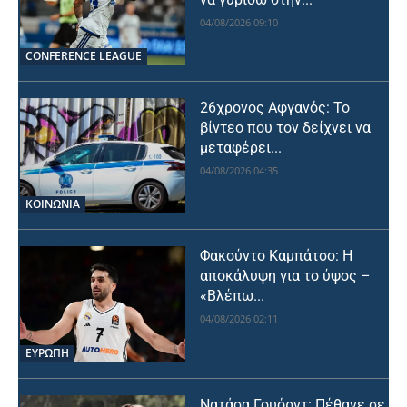
04/08/2026 09:10
CONFERENCE LEAGUE
26χρονος Αφγανός: Το
βίντεο που τον δείχνει να
μεταφέρει...
04/08/2026 04:35
ΚΟΙΝΩΝΙΑ
Φακούντο Καμπάτσο: Η
αποκάλυψη για το ύψος –
«Βλέπω...
04/08/2026 02:11
ΕΥΡΩΠΗ
Νατάσα Γουόρντ: Πέθανε σε