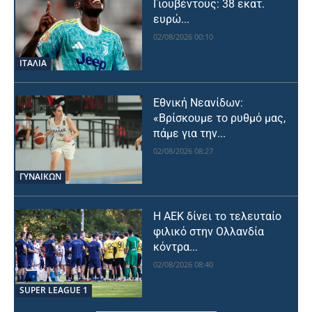
Γιουβέντους: 38 εκατ.
ευρώ...
02/08/2026 00:10
ΙΤΑΛΙΑ
Εθνική Νεανίδων:
«Βρίσκουμε το ρυθμό μας,
πάμε για την...
02/08/2026 08:27
ΓΥΝΑΙΚΩΝ
Η ΑΕΚ δίνει το τελευταίο
φιλικό στην Ολλανδία
κόντρα...
02/08/2026 08:40
SUPER LEAGUE 1