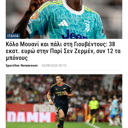
ΙΤΑΛΙΑ
Κόλο Μουανί και πάλι στη Γιουβέντους: 38
εκατ. ευρώ στην Παρί Σεν Ζερμέν, συν 12 τα
μπόνους
Sportlive Newsroom
-
02/08/2026 00:10