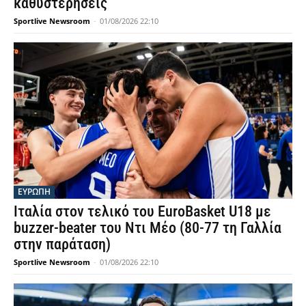
καθυστερήσεις
Sportlive Newsroom
-
01/08/2026 22:10
ΕΥΡΩΠΗ
Ιταλία στον τελικό του EuroBasket U18 με
buzzer-beater του Ντι Μέο (80-77 τη Γαλλία
στην παράταση)
Sportlive Newsroom
-
01/08/2026 22:10