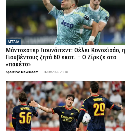
ΑΓΓΛΙΑ
Μάντσεστερ Γιουνάιτεντ: Θέλει Κονσεϊσάο, η
Γιουβέντους ζητά 60 εκατ. – Ο Ζίρκζε στο
«πακέτο»
Sportlive Newsroom
-
01/08/2026 23:10