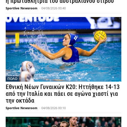
η πρωταθλήτρια του αυστραλιανού στίβου
Sportlive Newsroom
-
04/08/2026 00:40
ΠΟΛΟ
Εθνική Νέων Γυναικών Κ20: Ηττήθηκε 14-13
από την Ιταλία και πάει σε αγώνα χιαστί για
την οκτάδα
Sportlive Newsroom
-
04/08/2026 00:10