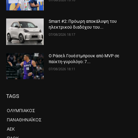
Smart #2: Πρόωρη αποκάλυψη του
ηλεκτρικού διαδόχου του...
07/08/2026 18:17
Ο Ράσελ Γουέστμπρουκ από MVP σε
παίκτη-γυρολόγο: 7...
07/08/2026 18:11
TAGS
ΟΛΥΜΠΙΑΚΌΣ
ΠΑΝΑΘΗΝΑΪΚΌΣ
ΑΕΚ