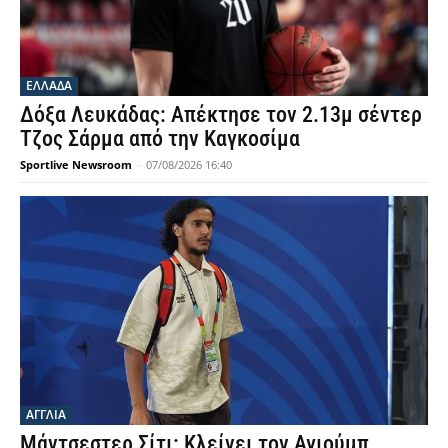
ΕΛΛΑΔΑ
Δόξα Λευκάδας: Απέκτησε τον 2.13μ σέντερ
Τζος Σάρμα από την Καγκοσίμα
Sportlive Newsroom
-
07/08/2026 16:40
ΑΓΓΛΙΑ
Μάντσεστερ Σίτι: Κλείνει τον Αγιούμπ