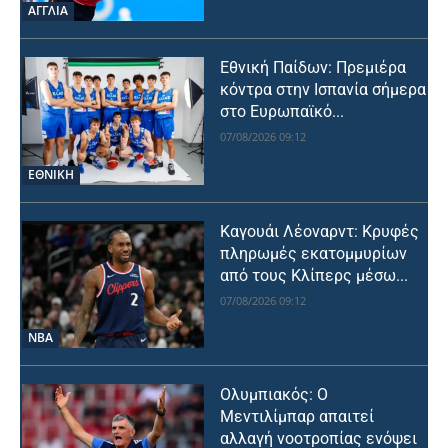
ΑΓΓΛΙΑ
Εθνική Παίδων: Πρεμιέρα
κόντρα στην Ισπανία σήμερα
στο Ευρωπαϊκό...
07/08/2026 09:12
ΕΘΝΙΚΉ
Καγουάι Λέοναρντ: Κρυφές
πληρωμές εκατομμυρίων
από τους Κλίπερς μέσω...
07/08/2026 09:12
NBA
Ολυμπιακός: Ο
Μεντιλίμπαρ απαιτεί
αλλαγή νοοτροπίας ενόψει