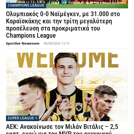
CHAMPIONS LEAGUE
Ολυμπιακός 0-0 Ναϊμέγκεν, με 31.000 στο
Καραϊσκάκης και την τρίτη μεγαλύτερη
προσέλευση στα προκριματικά του
Champions League
Sportlive Newsroom
-
06/08/2026 13:10
SUPER LEAGUE 1
ΑΕΚ: Ανακοίνωσε τον Μιλάν Βιτάλις – 2,5
εκατ. ευρώ για τον MVP του ουγγρικού