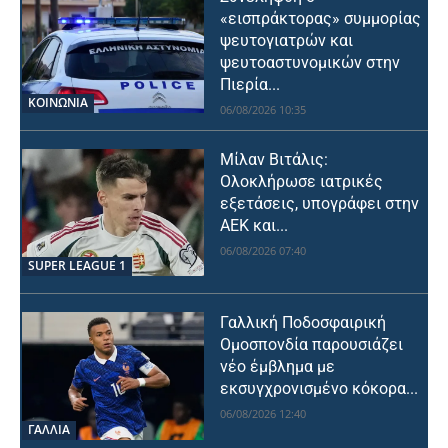
«εισπράκτορας» συμμορίας
ψευτογιατρών και
ψευτοαστυνομικών στην
Πιερία...
ΚΟΙΝΩΝΙΑ
06/08/2026 10:35
Μίλαν Βιτάλις:
Ολοκλήρωσε ιατρικές
εξετάσεις, υπογράφει στην
ΑΕΚ και...
06/08/2026 07:40
SUPER LEAGUE 1
Γαλλική Ποδοσφαιρική
Ομοσπονδία παρουσιάζει
νέο έμβλημα με
εκσυγχρονισμένο κόκορα...
06/08/2026 12:40
ΓΑΛΛΙΑ