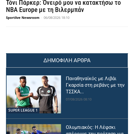
Τόνι Πάρκερ: Όνειρό μου να κατακτήσω το
NBA Europe με τη Βιλερμπάν
Sportlive Newsroom
-
06/08/2026 18:10
ΔΗΜΟΦΙΛΗ ΑΡΘΡΑ
Παναθηναϊκός με Λιβάι
Γκαρσία στη ρεβάνς με την
ΤΣΣΚΑ...
07/08/2026 08:10
SUPER LEAGUE 1
Ολυμπιακός: Η Λέφσκι
απέρριψε την πρόταση για