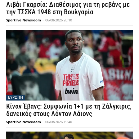
Λιβάι Γκαρσία: Διαθέσιμος για τη ρεβάνς με
την ΤΣΣΚΑ 1948 στη Βουλγαρία
Sportlive Newsroom
-
06/08/2026 20:10
ΕΥΡΩΠΗ
Κίναν Έβανς: Συμφωνία 1+1 με τη Ζάλγκιρις,
δανεικός στους Λόντον Λάιονς
Sportlive Newsroom
-
06/08/2026 19:40