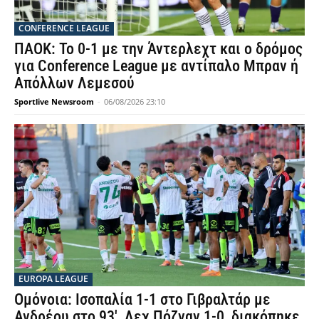
CONFERENCE LEAGUE
ΠΑΟΚ: Το 0-1 με την Άντερλεχτ και ο δρόμος
για Conference League με αντίπαλο Μπραν ή
Απόλλων Λεμεσού
Sportlive Newsroom
-
06/08/2026 23:10
EUROPA LEAGUE
Ομόνοια: Ισοπαλία 1-1 στο Γιβραλτάρ με
Ανδρέου στο 93′, Λεχ Πόζναν 1-0, διακόπηκε