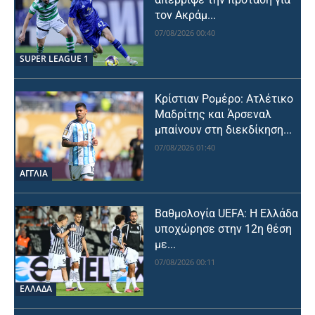
τον Ακράμ...
07/08/2026 00:40
SUPER LEAGUE 1
Κρίστιαν Ρομέρο: Ατλέτικο
Μαδρίτης και Άρσεναλ
μπαίνουν στη διεκδίκηση...
07/08/2026 01:40
ΑΓΓΛΙΑ
Βαθμολογία UEFA: Η Ελλάδα
υποχώρησε στην 12η θέση
με...
07/08/2026 00:11
ΕΛΛΑΔΑ