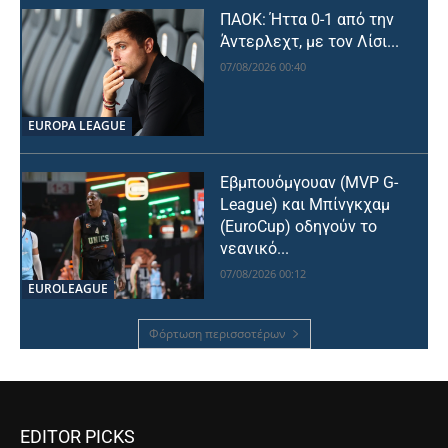
ΠΑΟΚ: Ήττα 0-1 από την
Άντερλεχτ, με τον Λίσι...
07/08/2026 00:40
EUROPA LEAGUE
Εβμπουόμγουαν (MVP G-
League) και Μπίνγκχαμ
(EuroCup) οδηγούν το
νεανικό...
07/08/2026 00:12
EUROLEAGUE
Φόρτωση περισσοτέρων
EDITOR PICKS