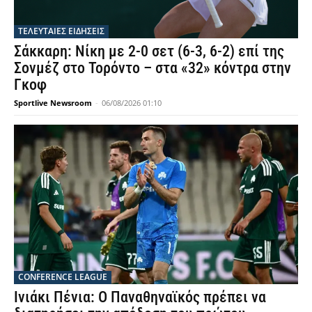
ΤΕΛΕΥΤΑΙΕΣ ΕΙΔΗΣΕΙΣ
Σάκκαρη: Νίκη με 2-0 σετ (6-3, 6-2) επί της
Σονμέζ στο Τορόντο – στα «32» κόντρα στην
Γκοφ
Sportlive Newsroom
-
06/08/2026 01:10
CONFERENCE LEAGUE
Ινιάκι Πένια: Ο Παναθηναϊκός πρέπει να