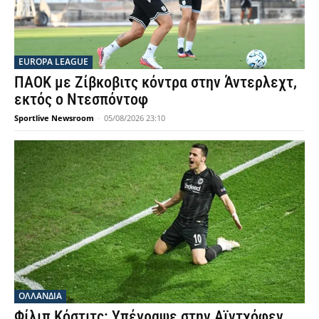
EUROPA LEAGUE
ΠΑΟΚ με Ζίβκοβιτς κόντρα στην Άντερλεχτ,
εκτός ο Ντεσπόντοφ
Sportlive Newsroom
-
05/08/2026 23:10
OΛΛΑΝΔΊΑ
Φίλιπ Κόστιτς: Υπέγραψε στην Αϊντχόφεν