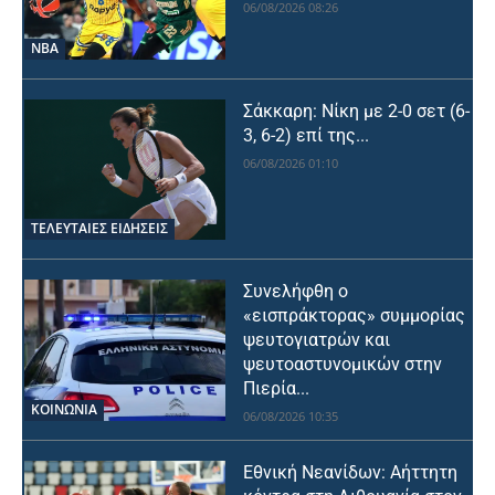
06/08/2026 08:26
NBA
Σάκκαρη: Νίκη με 2-0 σετ (6-
3, 6-2) επί της...
06/08/2026 01:10
ΤΕΛΕΥΤΑΙΕΣ ΕΙΔΗΣΕΙΣ
Συνελήφθη ο
«εισπράκτορας» συμμορίας
ψευτογιατρών και
ψευτοαστυνομικών στην
Πιερία...
ΚΟΙΝΩΝΙΑ
06/08/2026 10:35
Εθνική Νεανίδων: Αήττητη