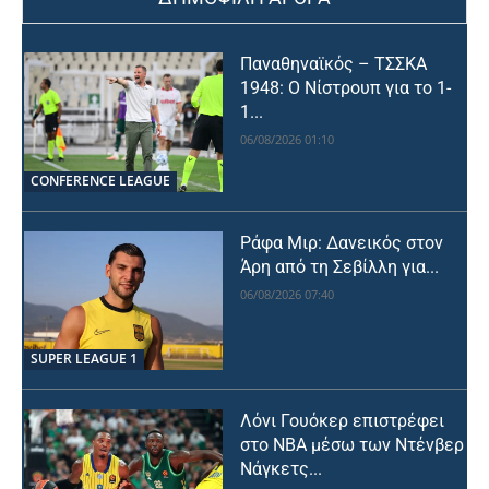
Παναθηναϊκός – ΤΣΣΚΑ
1948: Ο Νίστρουπ για το 1-
1...
06/08/2026 01:10
CONFERENCE LEAGUE
Ράφα Μιρ: Δανεικός στον
Άρη από τη Σεβίλλη για...
06/08/2026 07:40
SUPER LEAGUE 1
Λόνι Γουόκερ επιστρέφει
στο NBA μέσω των Ντένβερ
Νάγκετς...