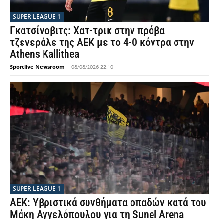
SUPER LEAGUE 1
Γκατσίνοβιτς: Χατ-τρικ στην πρόβα
τζενεράλε της ΑΕΚ με το 4-0 κόντρα στην
Athens Kallithea
Sportlive Newsroom
-
08/08/2026 22:10
SUPER LEAGUE 1
ΑΕΚ: Υβριστικά συνθήματα οπαδών κατά του
Μάκη Αγγελόπουλου για τη Sunel Arena