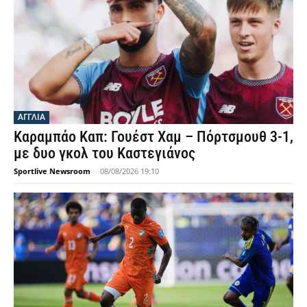
ΑΓΓΛΙΑ
Καραμπάο Καπ: Γουέστ Χαμ – Πόρτσμουθ 3-1,
με δυο γκολ του Καστεγιάνος
Sportlive Newsroom
-
08/08/2026 19:10