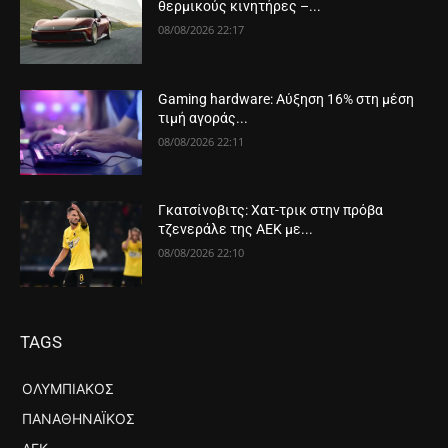
θερμικούς κινητήρες –...
08/08/2026 22:17
Gaming hardware: Αύξηση 16% στη μέση
τιμή αγοράς...
08/08/2026 22:11
Γκατσίνοβιτς: Χατ-τρικ στην πρόβα
τζενεράλε της ΑΕΚ με...
08/08/2026 22:10
TAGS
ΟΛΥΜΠΙΑΚΌΣ
ΠΑΝΑΘΗΝΑΪΚΌΣ