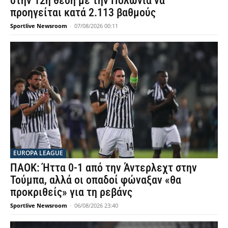
στην 12η θέση με την Πολωνία να
προηγείται κατά 2.113 βαθμούς
Sportlive Newsroom
-
07/08/2026 00:11
EUROPA LEAGUE
ΠΑΟΚ: Ήττα 0-1 από την Άντερλεχτ στην
Τούμπα, αλλά οι οπαδοί φώναξαν «θα
προκριθείς» για τη ρεβάνς
Sportlive Newsroom
-
06/08/2026 23:40