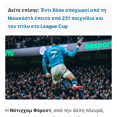
Δείτε επίσης:
Έντι Χάου αποχωρεί από τη
Νιουκάστλ έπειτα από 231 παιχνίδια και
τον τίτλο στο League Cup
Η
Νότιγχαμ Φόρεστ
, από την άλλη πλευρά,