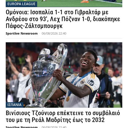
EUROPA LEAGUE
Ομόνοια: Ισοπαλία 1-1 στο Γιβραλτάρ με
Ανδρέου στο 93′, Λεχ Πόζναν 1-0, διακόπηκε
Πάφος-Ζάλτσμπουργκ
Sportlive Newsroom
-
06/08/2026 22:40
ΙΣΠΑΝΙΑ
Βινίσιους Τζούνιορ επέκτεινε το συμβόλαιό
του με τη Ρεάλ Μαδρίτης έως το 2032
Sportlive Newsroom
-
06/08/2026 21:40