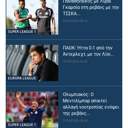
Παναθηναϊκός με Λιβάι
Γκαρσία στη ρεβάνς με την
ΤΣΣΚΑ...
07/08/2026 08:10
SUPER LEAGUE 1
ΠΑΟΚ: Ήττα 0-1 από την
Άντερλεχτ, με τον Λίσι...
07/08/2026 00:40
EUROPA LEAGUE
Ολυμπιακός: Ο
Μεντιλίμπαρ απαιτεί
αλλαγή νοοτροπίας ενόψει
της ρεβάνς...
07/08/2026 08:40
SUPER LEAGUE 1