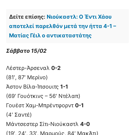
Δείτε επίσης:
Νιούκαστλ: Ο Έντι Χάου
αποτελεί παρελθόν μετά την ήττα 4-1 –
Ματίας Γέιλ ο αντικαταστάτης
Σάββατο 15/02
Λέστερ-Άρσεναλ
0-2
(81′, 87′ Μερίνο)
Άστον Βίλα-Ίπσουιτς
1-1
(69′ Γουότκινς – 56′ Ντέλαπ)
Γουέστ Χαμ-Μπρέντφορντ
0-1
(4′ Σαντέ)
Μάντσεστερ Σίτι-Νιούκαστλ
4-0
(19′, 24′, 33′, Μαρμούς, 84′ ΜακΆτι)