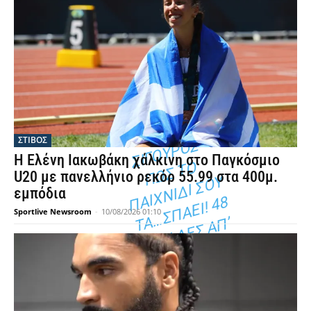
Η
Υ
ΓΙ
Ο
Π
Ο
Υ
XI
ΑΙ
ΑΙ
ΣΤΙΒΟΣ
Σ
Η Ελένη Ιακωβάκη χάλκινη στο Παγκόσμιο
Ο
U20 με πανελλήνιο ρεκόρ 55.99 στα 400μ.
Υ
εμπόδια
8
Sportlive Newsroom
-
10/08/2026 01:10
Α
Π’
Σ
Σ
Γ
Α