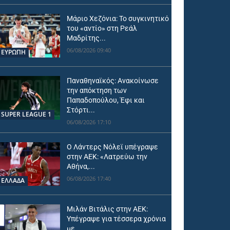
Μάριο Χεζόνια: Το συγκινητικό
του «αντίο» στη Ρεάλ
Μαδρίτης...
06/08/2026 09:40
ΕΥΡΩΠΗ
Παναθηναϊκός: Ανακοίνωσε
την απόκτηση των
Παπαδοπούλου, Έφι και
Στόρτι...
SUPER LEAGUE 1
06/08/2026 17:10
Ο Λάντερς Νόλεϊ υπέγραψε
στην ΑΕΚ: «Λατρεύω την
Αθήνα,...
06/08/2026 17:40
ΕΛΛΑΔΑ
Μιλάν Βιτάλις στην ΑΕΚ:
Υπέγραψε για τέσσερα χρόνια
με...