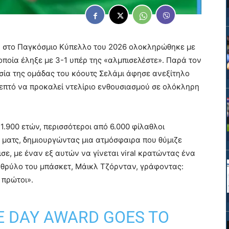
ς
στο Παγκόσμιο Κύπελλο του 2026 ολοκληρώθηκε με
 οποία έληξε με 3-1 υπέρ της «αλμπισελέστε». Παρά τον
σία της ομάδας του κόουτς Σελάμι άφησε ανεξίτηλο
επτό να προκαλεί ντελίριο ενθουσιασμού σε ολόκληρη
1.900 ετών, περισσότεροι από 6.000 φίλαθλοι
ματς, δημιουργώντας μια ατμόσφαιρα που θύμιζε
σε, με έναν εξ αυτών να γίνεται viral κρατώντας ένα
 θρύλο του μπάσκετ, Μάικλ Τζόρνταν, γράφοντας:
 πρώτοι».
E DAY AWARD GOES TO