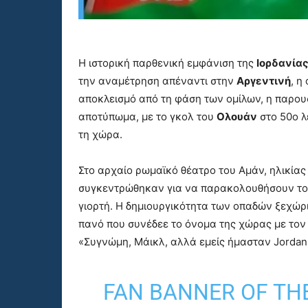
Η ιστορική παρθενική εμφάνιση της
Ιορδανία
την αναμέτρηση απέναντι στην
Αργεντινή
, η
αποκλεισμό από τη φάση των ομίλων, η παρου
αποτύπωμα, με το γκολ του
Ολουάν
στο 50ο λ
τη χώρα.
Στο αρχαίο ρωμαϊκό θέατρο του Αμάν, ηλικίας 
συγκεντρώθηκαν για να παρακολουθήσουν το 
γιορτή. Η δημιουργικότητα των οπαδών ξεχώρι
πανό που συνέδεε το όνομα της χώρας με τον
«Συγνώμη, Μάικλ, αλλά εμείς ήμασταν Jordan
FAN BANNER OF TH