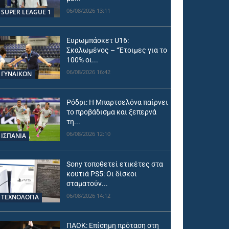
06/08/2026 13:11
SUPER LEAGUE 1
Ευρωμπάσκετ U16:
Σκαλωμένος – “Έτοιμες για το
100% οι...
06/08/2026 16:42
ΓΥΝΑΙΚΩΝ
Ρόδρι: Η Μπαρτσελόνα παίρνει
το προβάδισμα και ξεπερνά
τη...
06/08/2026 12:10
ΙΣΠΑΝΙΑ
Sony τοποθετεί ετικέτες στα
κουτιά PS5: Οι δίσκοι
σταματούν...
06/08/2026 14:12
ΤΕΧΝΟΛΟΓΙΑ
ΠΑΟΚ: Επίσημη πρόταση στη