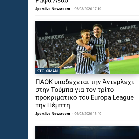
Ράφα Λεάο
Sportlive Newsroom
-
06/08/2026 17:10
STOIXIMAN
ΠΑΟΚ υποδέχεται την Άντερλεχτ
στην Τούμπα για τον τρίτο
προκριματικό του Europa League
την Πέμπτη.
Sportlive Newsroom
-
06/08/2026 15:40