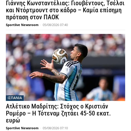
Γιάννης Κωνσταντέλιας: Γιουβέντους, Τσέλσι
και Ντόρτμουντ στο κάδρο – Καμία επίσημη
πρόταση στον ΠΑΟΚ
Sportlive Newsroom
-
05/08/2026 07:40
ΙΣΠΑΝΙΑ
Ατλέτικο Μαδρίτης: Στόχος ο Κριστιάν
Ρομέρο – Η Τότεναμ ζητάει 45-50 εκατ.
ευρώ
Sportlive Newsroom
-
05/08/2026 07:10