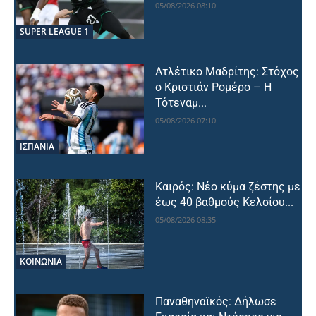
05/08/2026 08:10
SUPER LEAGUE 1
Ατλέτικο Μαδρίτης: Στόχος
ο Κριστιάν Ρομέρο – Η
Τότεναμ...
05/08/2026 07:10
ΙΣΠΑΝΙΑ
Καιρός: Νέο κύμα ζέστης με
έως 40 βαθμούς Κελσίου...
05/08/2026 08:35
ΚΟΙΝΩΝΙΑ
Παναθηναϊκός: Δήλωσε