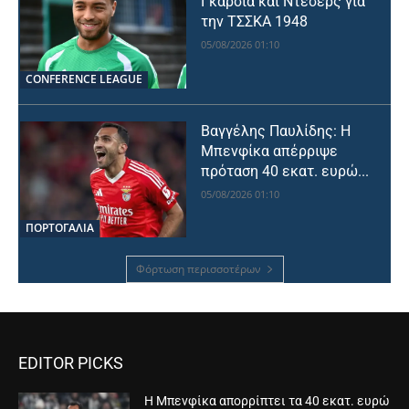
Γκαρσία και Ντέσερς για
την ΤΣΣΚΑ 1948
05/08/2026 01:10
CONFERENCE LEAGUE
Βαγγέλης Παυλίδης: Η
Μπενφίκα απέρριψε
πρόταση 40 εκατ. ευρώ...
05/08/2026 01:10
ΠΟΡΤΟΓΑΛΙΑ
Φόρτωση περισσοτέρων
EDITOR PICKS
Η Μπενφίκα απορρίπτει τα 40 εκατ. ευρώ