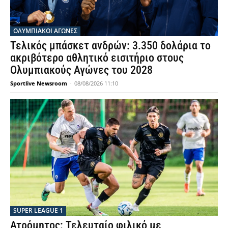
ΟΛΥΜΠΙΑΚΟΊ ΑΓΏΝΕΣ
Τελικός μπάσκετ ανδρών: 3.350 δολάρια το
ακριβότερο αθλητικό εισιτήριο στους
Ολυμπιακούς Αγώνες του 2028
Sportlive Newsroom
-
08/08/2026 11:10
SUPER LEAGUE 1
Ατρόμητος: Τελευταίο φιλικό με