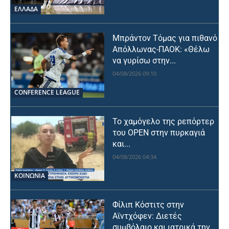
ΕΛΛΑΔΑ
Μπράντον Τόμας για πιθανό
Απόλλωνας-ΠΑΟΚ: «Θέλω
να γυρίσω στην...
04/08/2026 09:10
CONFERENCE LEAGUE
Το χαμόγελο της ρεπόρτερ
του OPEN στην πυρκαγιά
και...
04/08/2026 04:34
ΚΟΙΝΩΝΙΑ
Φίλιπ Κόστιτς στην
Αϊντχόφεν: Διετές
συμβόλαιο και ιατρικά την...