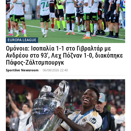
EUROPA LEAGUE
Ομόνοια: Ισοπαλία 1-1 στο Γιβραλτάρ με
Ανδρέου στο 93′, Λεχ Πόζναν 1-0, διακόπηκε
Πάφος-Ζάλτσμπουργκ
Sportlive Newsroom
-
06/08/2026 22:40