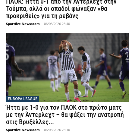
ΠΑΟΚ: Ήττα 0-1 από την Άντερλεχτ στην
Τούμπα, αλλά οι οπαδοί φώναξαν «θα
προκριθείς» για τη ρεβάνς
Sportlive Newsroom
-
06/08/2026 23:40
EUROPA LEAGUE
Ήττα με 1-0 για τον ΠΑΟΚ στο πρώτο ματς
με την Άντερλεχτ – θα ψάξει την ανατροπή
στις Βρυξέλλες...
Sportlive Newsroom
-
06/08/2026 23:10