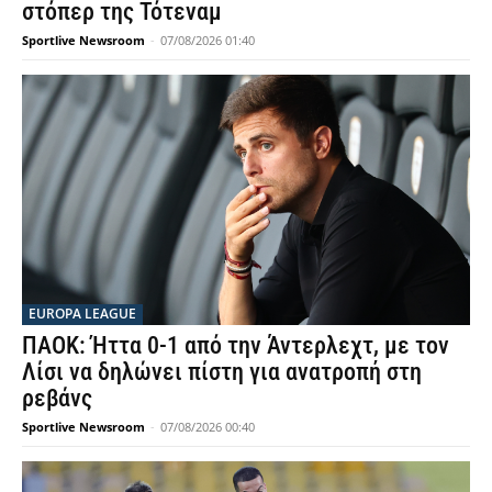
στόπερ της Τότεναμ
Sportlive Newsroom
-
07/08/2026 01:40
EUROPA LEAGUE
ΠΑΟΚ: Ήττα 0-1 από την Άντερλεχτ, με τον
Λίσι να δηλώνει πίστη για ανατροπή στη
ρεβάνς
Sportlive Newsroom
-
07/08/2026 00:40