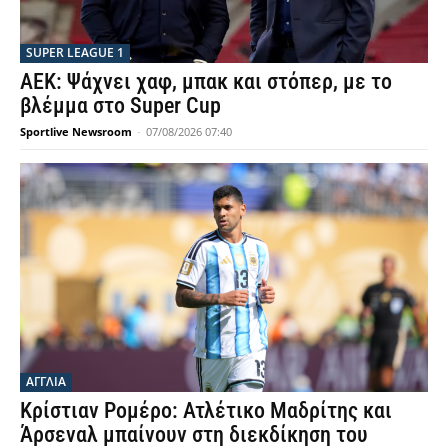
SUPER LEAGUE 1
ΑΕΚ: Ψάχνει χαφ, μπακ και στόπερ, με το
βλέμμα στο Super Cup
Sportlive Newsroom
-
07/08/2026 07:40
ΑΓΓΛΙΑ
Κρίστιαν Ρομέρο: Ατλέτικο Μαδρίτης και
Άρσεναλ μπαίνουν στη διεκδίκηση του