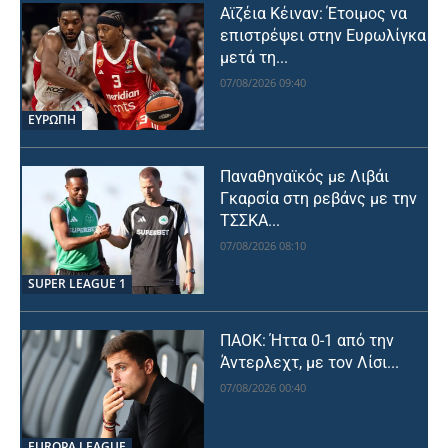
Αϊζέια Κέιναν: Έτοιμος να
επιστρέψει στην Ευρωλίγκα
μετά τη...
07/08/2026 09:40
ΕΥΡΩΠΗ
Παναθηναϊκός με Λιβάι
Γκαρσία στη ρεβάνς με την
ΤΣΣΚΑ...
07/08/2026 08:10
SUPER LEAGUE 1
ΠΑΟΚ: Ήττα 0-1 από την
Άντερλεχτ, με τον Λίσι...
07/08/2026 00:40
EUROPA LEAGUE