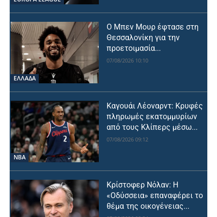
Ο Μπεν Μουρ έφτασε στη
Θεσσαλονίκη για την
προετοιμασία...
07/08/2026 10:10
ΕΛΛΑΔΑ
Καγουάι Λέοναρντ: Κρυφές
πληρωμές εκατομμυρίων
από τους Κλίπερς μέσω...
07/08/2026 09:12
NBA
Κρίστοφερ Νόλαν: Η
«Οδύσσεια» επαναφέρει το
θέμα της οικογένειας...