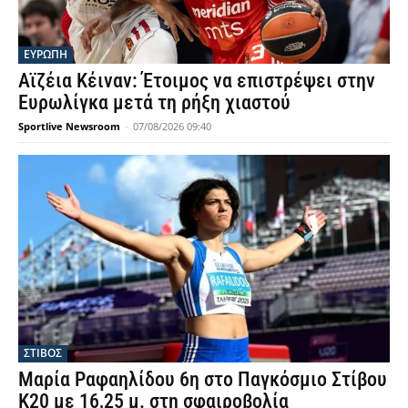
ΕΥΡΩΠΗ
Αϊζέια Κέιναν: Έτοιμος να επιστρέψει στην
Ευρωλίγκα μετά τη ρήξη χιαστού
Sportlive Newsroom
-
07/08/2026 09:40
ΣΤΙΒΟΣ
Μαρία Ραφαηλίδου 6η στο Παγκόσμιο Στίβου
Κ20 με 16,25 μ. στη σφαιροβολία