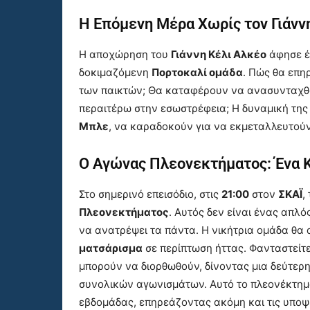
Η Επόμενη Μέρα Χωρίς τον Γιάνν
Η αποχώρηση του
Γιάννη Κέλι Αλκέο
άφησε έ
δοκιμαζόμενη
Πορτοκαλί ομάδα
. Πώς θα επη
των παικτών; Θα καταφέρουν να ανασυνταχθού
περαιτέρω στην εσωστρέφεια; Η δυναμική της ο
Μπλε
, να καραδοκούν για να εκμεταλλευτούν
Ο Αγώνας Πλεονεκτήματος: Ένα Κ
Στο σημερινό επεισόδιο, στις
21:00
στον
ΣΚΑΪ
,
Πλεονεκτήματος
. Αυτός δεν είναι ένας απλ
να ανατρέψει τα πάντα. Η νικήτρια ομάδα θα 
ματσάρισμα
σε περίπτωση ήττας. Φανταστείτε 
μπορούν να διορθωθούν, δίνοντας μια δεύτερ
συνολικών αγωνισμάτων. Αυτό το πλεονέκτημα 
εβδομάδας, επηρεάζοντας ακόμη και τις υποψ