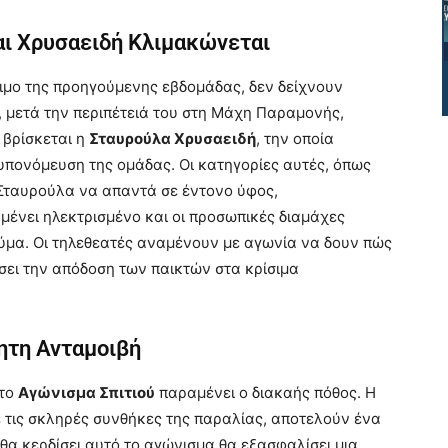
αι Χρυσαειδή Κλιμακώνεται
σιμο της προηγούμενης εβδομάδας, δεν δείχνουν
, μετά την περιπέτειά του στη Μάχη Παραμονής,
υ βρίσκεται η
Σταυρούλα Χρυσαειδή
, την οποία
υπονόμευση της ομάδας. Οι κατηγορίες αυτές, όπως
 Σταυρούλα να απαντά σε έντονο ύφος,
μένει ηλεκτρισμένο και οι προσωπικές διαμάχες
εύμα. Οι τηλεθεατές αναμένουν με αγωνία να δουν πώς
άσει την απόδοση των παικτών στα κρίσιμα
ητη Ανταμοιβή
 το
Αγώνισμα Σπιτιού
παραμένει ο διακαής πόθος. Η
με τις σκληρές συνθήκες της παραλίας, αποτελούν ένα
 θα κερδίσει αυτό το αγώνισμα θα εξασφαλίσει μια