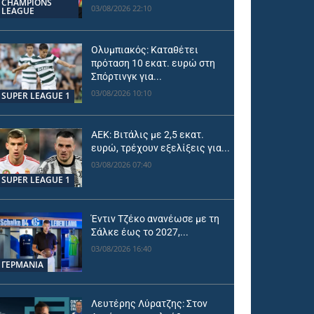
CHAMPIONS
03/08/2026 22:10
LEAGUE
Ολυμπιακός: Καταθέτει
πρόταση 10 εκατ. ευρώ στη
Σπόρτινγκ για...
03/08/2026 10:10
SUPER LEAGUE 1
ΑΕΚ: Βιτάλις με 2,5 εκατ.
ευρώ, τρέχουν εξελίξεις για...
03/08/2026 07:40
SUPER LEAGUE 1
Έντιν Τζέκο ανανέωσε με τη
Σάλκε έως το 2027,...
03/08/2026 16:40
ΓΕΡΜΑΝΙΑ
Λευτέρης Λύρατζης: Στον