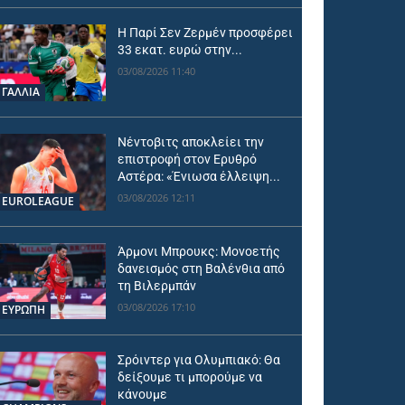
Η Παρί Σεν Ζερμέν προσφέρει
33 εκατ. ευρώ στην...
03/08/2026 11:40
ΓΑΛΛΙΑ
Νέντοβιτς αποκλείει την
επιστροφή στον Ερυθρό
Αστέρα: «Ένιωσα έλλειψη...
03/08/2026 12:11
EUROLEAGUE
Άρμονι Μπρουκς: Μονοετής
δανεισμός στη Βαλένθια από
τη Βιλερμπάν
03/08/2026 17:10
ΕΥΡΩΠΗ
Σρόιντερ για Ολυμπιακό: Θα
δείξουμε τι μπορούμε να
κάνουμε