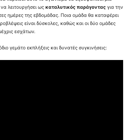
 να λειτουργήσει ως
καταλυτικός παράγοντας
για την
τες ημέρες της εβδομάδας. Ποια ομάδα θα καταφέρει
ροβλέψεις είναι δύσκολες, καθώς και οι δύο ομάδες
μέχρις εσχάτων.
όδιο γεμάτο εκπλήξεις και δυνατές συγκινήσεις: