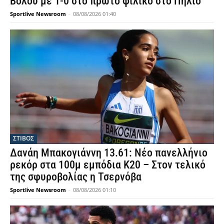
Βόλου με 1-0 στο πρώτο φιλικό στο Πήλιο
Sportlive Newsroom
-
08/08/2026 01:40
ΣΤΙΒΟΣ
Δανάη Μπακογιάννη 13.61: Νέο πανελλήνιο
ρεκόρ στα 100μ εμπόδια Κ20 – Στον τελικό
της σφυροβολίας η Τσερνόβα
Sportlive Newsroom
-
08/08/2026 01:10