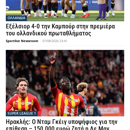
OΛΛΑΝΔΊΑ
Εξέλσιορ 4-0 την Καμπούρ στην πρεμιέρα
του ολλανδικού πρωταθλήματος
Sportlive Newsroom
-
07/08/2026 23:41
SUPER LEAGUE 1
Ηρακλής: Ο Νταμ Γκέιγ υποψήφιος για την
επίθεση – 150.000 ευρώ ζητά η Λε Μαν