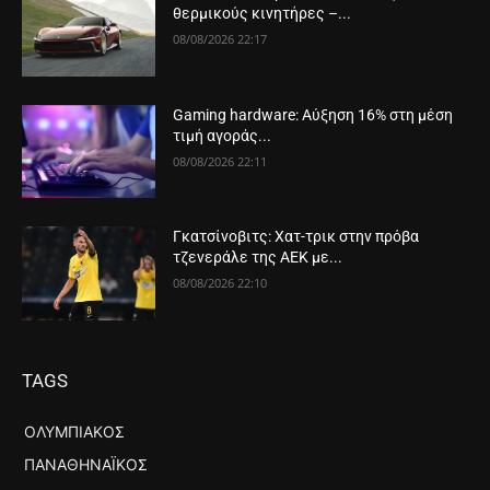
θερμικούς κινητήρες –...
08/08/2026 22:17
Gaming hardware: Αύξηση 16% στη μέση
τιμή αγοράς...
08/08/2026 22:11
Γκατσίνοβιτς: Χατ-τρικ στην πρόβα
τζενεράλε της ΑΕΚ με...
08/08/2026 22:10
TAGS
ΟΛΥΜΠΙΑΚΌΣ
ΠΑΝΑΘΗΝΑΪΚΌΣ