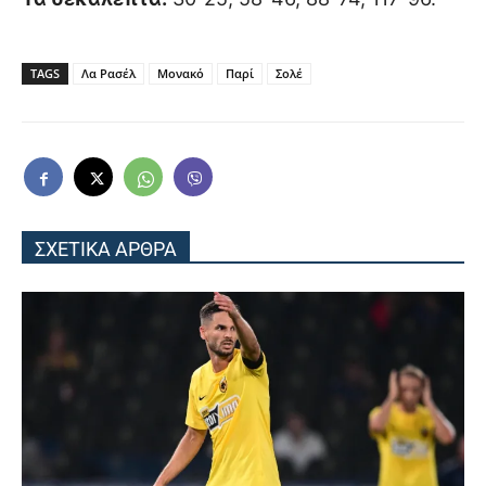
TAGS
Λα Ρασέλ
Μονακό
Παρί
Σολέ
ΣΧΕΤΙΚΑ ΑΡΘΡΑ