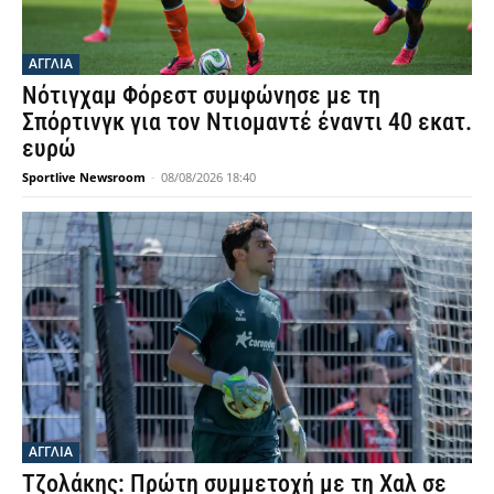
ΑΓΓΛΙΑ
Νότιγχαμ Φόρεστ συμφώνησε με τη
Σπόρτινγκ για τον Ντιομαντέ έναντι 40 εκατ.
ευρώ
Sportlive Newsroom
-
08/08/2026 18:40
ΑΓΓΛΙΑ
Τζολάκης: Πρώτη συμμετοχή με τη Χαλ σε