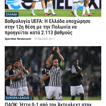
ΕΛΛΑΔΑ
Βαθμολογία UEFA: Η Ελλάδα υποχώρησε
στην 12η θέση με την Πολωνία να
προηγείται κατά 2.113 βαθμούς
Sportlive Newsroom
-
07/08/2026 00:11
EUROPA LEAGUE
ΠΑΟΚ: Ήττα 0-1 από την Άντερλεχτ στην