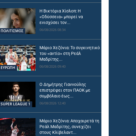
Η Βικτόρια Χίσλοπ: Η
«Οδύσσεια» μπορεί να
ενισχύσει τον...
06/08/2026 08:34
ΠΟΛΙΤΙΣΜΟΣ
Μάριο Χεζόνια: Το συγκινητικό
του «αντίο» στη Ρεάλ
Μαδρίτης...
06/08/2026 09:40
ΕΥΡΩΠΗ
Ο Δημήτρης Γιαννούλης
επιστρέφει στον ΠΑΟΚ με
συμβόλαιο έως...
06/08/2026 12:40
SUPER LEAGUE 1
Μάριο Χεζόνια: Αποχαιρετά τη
Ρεάλ Μαδρίτης, συνεχίζει
στους Κλίβελαντ...