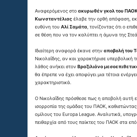
Αναφερόμενος στο
ακυρωθέν γκολ του ΠΑΟ
Κωνσταντέλιας
έλαβε την ορθή απόφαση, ε
ευθύνη του
Αλί Σαμάτα
, τονίζοντας ότι ο επι
σε θέση που να τον καλύπτει η άμυνα της Στε
Ιδιαίτερη αναφορά έκανε στην
αποβολή του 
Νικολαΐδης, αν και χαρακτήρισε υπερβολική τη
λάθος ανήκει στον
Βραζιλιάνο μεσοεπιθετικ
θα έπρεπε να έχει αποφύγει μια τέτοια ενέργ
χαρακτηριστικά.
O Νικολαΐδης πρόσθεσε πως η αποβολή αυτή ε
ισορροπία της ομάδας του ΠΑΟΚ, καθιστώντας
ομίλους του Europa League. Αναλυτικά, υπογ
πειθαρχία από τους παίκτες του ΠΑΟΚ στα επό