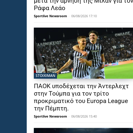
μετά την άρνηση της Μίλαν για το
Ράφα Λεάο
Sportlive Newsroom
-
06/08/2026 17:10
STOIXIMAN
ΠΑΟΚ υποδέχεται την Άντερλεχτ
στην Τούμπα για τον τρίτο
προκριματικό του Europa League
την Πέμπτη.
Sportlive Newsroom
-
06/08/2026 15:40