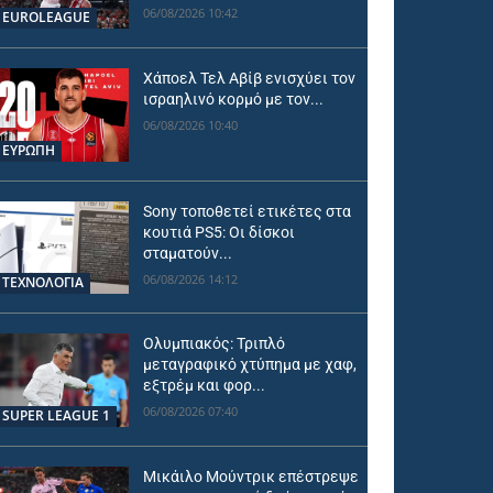
06/08/2026 10:42
EUROLEAGUE
Χάποελ Τελ Αβίβ ενισχύει τον
ισραηλινό κορμό με τον...
06/08/2026 10:40
ΕΥΡΩΠΗ
Sony τοποθετεί ετικέτες στα
κουτιά PS5: Οι δίσκοι
σταματούν...
06/08/2026 14:12
ΤΕΧΝΟΛΟΓΙΑ
Ολυμπιακός: Τριπλό
μεταγραφικό χτύπημα με χαφ,
εξτρέμ και φορ...
06/08/2026 07:40
SUPER LEAGUE 1
Μικάιλο Μούντρικ επέστρεψε