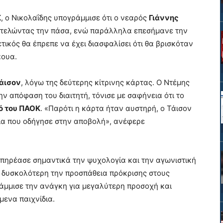
Κ
, ο Νικολαΐδης υπογράμμισε ότι ο νεαρός
Γιάννης
κτελώντας την πάσα, ενώ παράλληλα επεσήμανε την
θετικός θα έπρεπε να έχει διασφαλίσει ότι θα βρισκόταν
άουα.
Τάισον
, λόγω της δεύτερης κίτρινης κάρτας. Ο Ντέμης
ν απόφαση του διαιτητή, τόνισε με σαφήνεια ότι το
ό του ΠΑΟΚ
. «Παρότι η κάρτα ήταν αυστηρή, ο Τάισον
εια που οδήγησε στην αποβολή», ανέφερε
πηρέασε σημαντικά την ψυχολογία και την αγωνιστική
 δυσκολότερη την προσπάθεια πρόκρισης στους
ράμμισε την ανάγκη για μεγαλύτερη προσοχή και
μενα παιχνίδια.