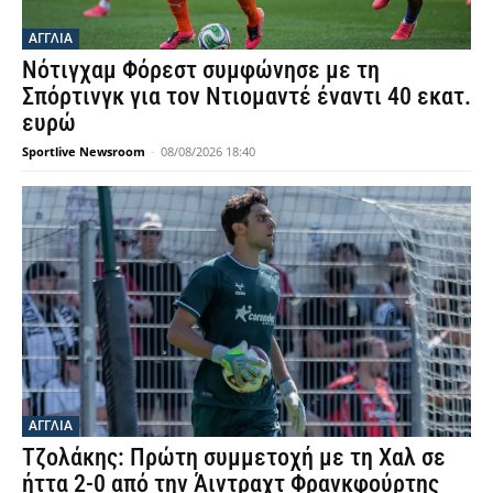
ΑΓΓΛΙΑ
Νότιγχαμ Φόρεστ συμφώνησε με τη
Σπόρτινγκ για τον Ντιομαντέ έναντι 40 εκατ.
ευρώ
Sportlive Newsroom
-
08/08/2026 18:40
ΑΓΓΛΙΑ
Τζολάκης: Πρώτη συμμετοχή με τη Χαλ σε
ήττα 2-0 από την Άιντραχτ Φρανκφούρτης