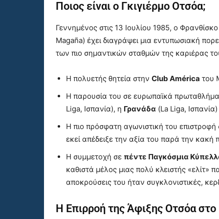
Ποιος είναι ο Γκιγιέρμο Οτσόα;
Γεννημένος στις 13 Ιουλίου 1985, ο Φρανθίσκ
Magaña) έχει διαγράψει μια εντυπωσιακή πορε
των πιο σημαντικών σταθμών της καριέρας το
Η πολυετής θητεία στην
Club América
του 
Η παρουσία του σε ευρωπαϊκά πρωταθλήμα
Liga, Ισπανία), η
Γρανάδα
(La Liga, Ισπανία)
Η πιο πρόσφατη αγωνιστική του επιστροφή
εκεί απέδειξε την αξία του παρά την κακή 
Η συμμετοχή σε
πέντε Παγκόσμια Κύπελλ
καθιστά μέλος μιας πολύ κλειστής «ελίτ» πα
αποκρούσεις του ήταν συγκλονιστικές, κερ
Η Επιρροή της Άφιξης Οτσόα στ