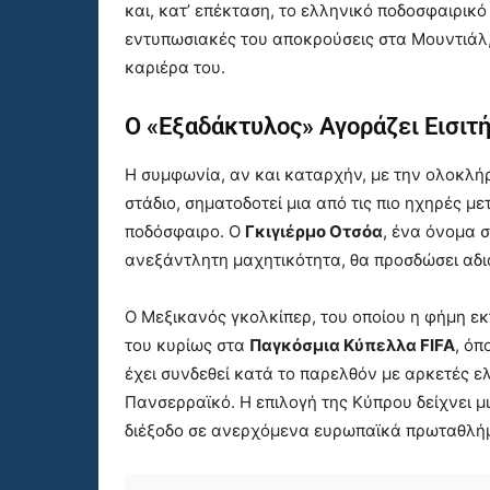
και, κατ’ επέκταση, το ελληνικό ποδοσφαιρικό
εντυπωσιακές του αποκρούσεις στα Μουντιάλ,
καριέρα του.
Ο «Εξαδάκτυλος» Αγοράζει Εισιτή
Η συμφωνία, αν και καταρχήν, με την ολοκλή
στάδιο, σηματοδοτεί μια από τις πιο ηχηρές 
ποδόσφαιρο. Ο
Γκιγιέρμο Οτσόα
, ένα όνομα 
ανεξάντλητη μαχητικότητα, θα προσδώσει αδια
Ο Μεξικανός γκολκίπερ, του οποίου η φήμη εκ
του κυρίως στα
Παγκόσμια Κύπελλα FIFA
, όπ
έχει συνδεθεί κατά το παρελθόν με αρκετές ε
Πανσερραϊκό. Η επιλογή της Κύπρου δείχνει μ
διέξοδο σε ανερχόμενα ευρωπαϊκά πρωταθλή