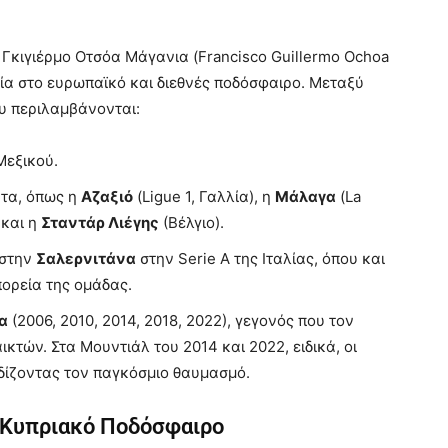
ο Γκιγιέρμο Οτσόα Μάγανια (Francisco Guillermo Ochoa
ία στο ευρωπαϊκό και διεθνές ποδόσφαιρο. Μεταξύ
υ περιλαμβάνονται:
Μεξικού.
τα, όπως η
Αζαξιό
(Ligue 1, Γαλλία), η
Μάλαγα
(La
 και η
Σταντάρ Λιέγης
(Βέλγιο).
 στην
Σαλερνιτάνα
στην Serie A της Ιταλίας, όπου και
πορεία της ομάδας.
α
(2006, 2010, 2014, 2018, 2022), γεγονός που τον
ικτών. Στα Μουντιάλ του 2014 και 2022, ειδικά, οι
δίζοντας τον παγκόσμιο θαυμασμό.
ο Κυπριακό Ποδόσφαιρο