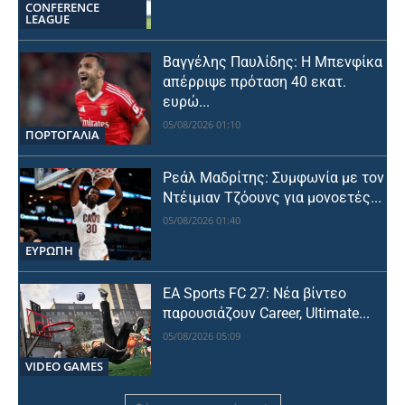
CONFERENCE
LEAGUE
Βαγγέλης Παυλίδης: Η Μπενφίκα
απέρριψε πρόταση 40 εκατ.
ευρώ...
05/08/2026 01:10
ΠΟΡΤΟΓΑΛΙΑ
Ρεάλ Μαδρίτης: Συμφωνία με τον
Ντέιμιαν Τζόουνς για μονοετές...
05/08/2026 01:40
ΕΥΡΩΠΗ
EA Sports FC 27: Νέα βίντεο
παρουσιάζουν Career, Ultimate...
05/08/2026 05:09
VIDEO GAMES