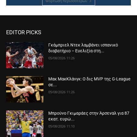
Φόρτωση περισσοτέρων
EDITOR PICKS
Γκάμπριελ Ντεκ λαμβάνει ισπανικό
διαβατήριο – Ευελιξία στη...
05/08/2026 11:26
Μακ ΜακΚλάνγκ: Ο δις MVP της G-League
σε...
05/08/2026 11:26
Μπρούνο Γκιμαράες στην Άρσεναλ για 87
εκατ. ευρώ...
05/08/2026 11:10