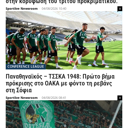
στην κορύφωση του τρίτου προκριματικού.
Sportlive Newsroom
-
04/08/2026 10:40
0
CONFERENCE LEAGUE
Παναθηναϊκός – ΤΣΣΚΑ 1948: Πρώτο βήμα
πρόκρισης στο ΟΑΚΑ με φόντο τη ρεβάνς
στη Σόφια
Sportlive Newsroom
-
04/08/2026 08:41
0