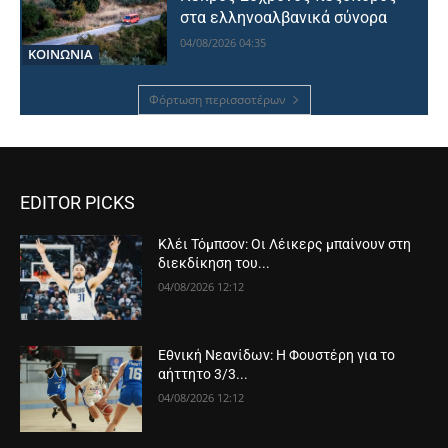
στα ελληνοαλβανικά σύνορα
04/08/2026 04:35
ΚΟΙΝΩΝΙΑ
Φόρτωση περισσοτέρων
EDITOR PICKS
Κλέι Τόμπσον: Οι Λέικερς μπαίνουν στη
διεκδίκηση του...
04/08/2026 12:12
Εθνική Νεανίδων: Η Φουστέρη για το
αήττητο 3/3...
04/08/2026 12:12