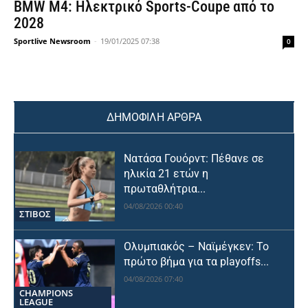
BMW M4: Ηλεκτρικό Sports-Coupe από το
2028
Sportlive Newsroom
-
19/01/2025 07:38
0
ΔΗΜΟΦΙΛΗ ΑΡΘΡΑ
Νατάσα Γουόρντ: Πέθανε σε
ηλικία 21 ετών η
πρωταθλήτρια...
04/08/2026 00:40
ΣΤΙΒΟΣ
Ολυμπιακός – Ναϊμέγκεν: Το
πρώτο βήμα για τα playoffs...
04/08/2026 07:40
CHAMPIONS
LEAGUE