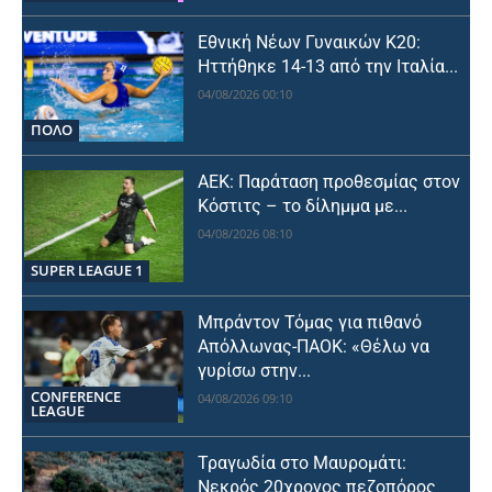
Εθνική Νέων Γυναικών Κ20:
Ηττήθηκε 14-13 από την Ιταλία...
04/08/2026 00:10
ΠΟΛΟ
ΑΕΚ: Παράταση προθεσμίας στον
Κόστιτς – το δίλημμα με...
04/08/2026 08:10
SUPER LEAGUE 1
Μπράντον Τόμας για πιθανό
Απόλλωνας-ΠΑΟΚ: «Θέλω να
γυρίσω στην...
CONFERENCE
04/08/2026 09:10
LEAGUE
Τραγωδία στο Μαυρομάτι:
Νεκρός 20χρονος πεζοπόρος