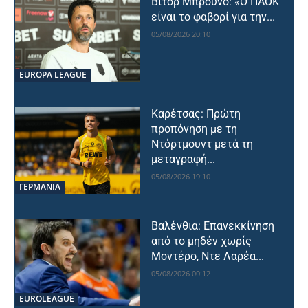
Βίτορ Μπρούνο: «Ο ΠΑΟΚ
είναι το φαβορί για την...
05/08/2026 20:10
EUROPA LEAGUE
Καρέτσας: Πρώτη
προπόνηση με τη
Ντόρτμουντ μετά τη
μεταγραφή...
05/08/2026 19:10
ΓΕΡΜΑΝΙΑ
Βαλένθια: Επανεκκίνηση
από το μηδέν χωρίς
Μοντέρο, Ντε Λαρέα...
05/08/2026 00:12
EUROLEAGUE