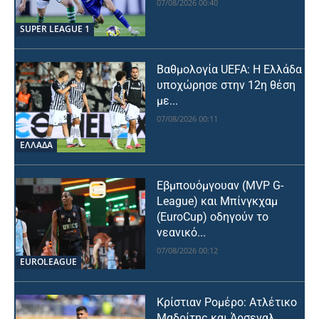
07/08/2026 00:40
SUPER LEAGUE 1
Βαθμολογία UEFA: Η Ελλάδα
υποχώρησε στην 12η θέση
με...
07/08/2026 00:11
ΕΛΛΑΔΑ
Εβμπουόμγουαν (MVP G-
League) και Μπίνγκχαμ
(EuroCup) οδηγούν το
νεανικό...
07/08/2026 00:12
EUROLEAGUE
Κρίστιαν Ρομέρο: Ατλέτικο
Μαδρίτης και Άρσεναλ