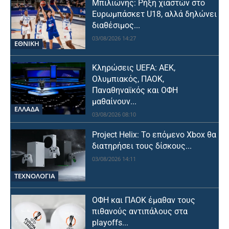
Μπιλιώνης: Ρήξη χιαστών στο
Ευρωμπάσκετ U18, αλλά δηλώνει
διαθέσιμος...
03/08/2026 14:27
ΕΘΝΙΚΉ
Κληρώσεις UEFA: ΑΕΚ,
Ολυμπιακός, ΠΑΟΚ,
Παναθηναϊκός και ΟΦΗ
μαθαίνουν...
ΕΛΛΑΔΑ
03/08/2026 08:10
Project Helix: Το επόμενο Xbox θα
διατηρήσει τους δίσκους...
03/08/2026 14:11
ΤΕΧΝΟΛΟΓΙΑ
ΟΦΗ και ΠΑΟΚ έμαθαν τους
πιθανούς αντιπάλους στα
playoffs...