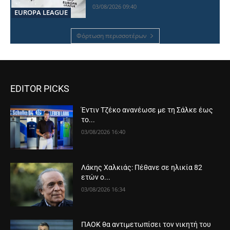
03/08/2026 09:40
EUROPA LEAGUE
Φόρτωση περισσοτέρων
EDITOR PICKS
Έντιν Τζέκο ανανέωσε με τη Σάλκε έως
το...
03/08/2026 16:40
Λάκης Χαλκιάς: Πέθανε σε ηλικία 82
ετών ο...
03/08/2026 16:34
ΠΑΟΚ θα αντιμετωπίσει τον νικητή του