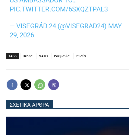
US AMBASSADOR TO…
PIC.TWITTER.COM/6SXQZTPAL3
— VISEGRÁD 24 (@VISEGRAD24)
MAY
29, 2026
TAGS
Drone
ΝΑΤΟ
Ρουμανία
Ρωσία
ΣΧΕΤΙΚΑ ΑΡΘΡΑ