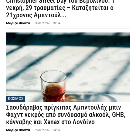
Christopher Street Day του Βερολίνου: 1
νεκρή, 29 τραυματίες – Καταζητείται ο
21χρονος Αμπντούλ...
Μαρίζα Φόντα
-
26/07/2026 18:34
ΚΟΣΜΟΣ
Σαουδάραβας πρίγκιπας Αμπντουλάχ μπιν
Φαχντ νεκρός από συνδυασμό αλκοόλ, GHB,
κάνναβης και Xanax στο Λονδίνο
Μαρίζα Φόντα
-
25/07/2026 14:34