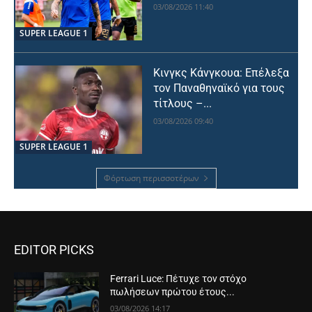
03/08/2026 11:40
SUPER LEAGUE 1
Κινγκς Κάνγκουα: Επέλεξα
τον Παναθηναϊκό για τους
τίτλους –...
03/08/2026 09:40
SUPER LEAGUE 1
Φόρτωση περισσοτέρων
EDITOR PICKS
Ferrari Luce: Πέτυχε τον στόχο
πωλήσεων πρώτου έτους...
03/08/2026 14:17