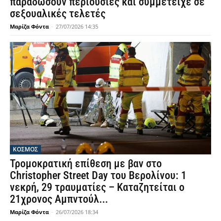
παραδώσουν περιουσίες και συμμετείχε σε
σεξουαλικές τελετές
Μαρίζα Φόντα
-
27/07/2026 14:35
ΚΟΣΜΟΣ
Τρομοκρατική επίθεση με βαν στο
Christopher Street Day του Βερολίνου: 1
νεκρή, 29 τραυματίες – Καταζητείται ο
21χρονος Αμπντούλ...
Μαρίζα Φόντα
-
26/07/2026 18:34