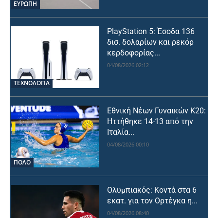
ΕΥΡΩΠΗ
PlayStation 5: Έσοδα 136
δισ. δολαρίων και ρεκόρ
κερδοφορίας...
04/08/2026 02:12
ΤΕΧΝΟΛΟΓΙΑ
Εθνική Νέων Γυναικών Κ20:
Ηττήθηκε 14-13 από την
Ιταλία...
04/08/2026 00:10
ΠΟΛΟ
Ολυμπιακός: Κοντά στα 6
εκατ. για τον Ορτέγκα η...
04/08/2026 08:40