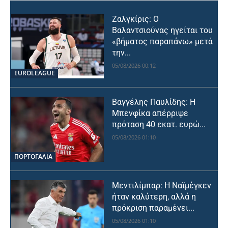
Ζαλγκίρις: Ο
Βαλαντσιούνας ηγείται του
«βήματος παραπάνω» μετά
την...
05/08/2026 00:12
EUROLEAGUE
Βαγγέλης Παυλίδης: Η
Μπενφίκα απέρριψε
πρόταση 40 εκατ. ευρώ...
05/08/2026 01:10
ΠΟΡΤΟΓΑΛΙΑ
Μεντιλίμπαρ: Η Ναϊμέγκεν
ήταν καλύτερη, αλλά η
πρόκριση παραμένει...
05/08/2026 01:10