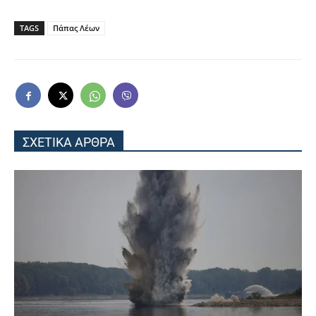
TAGS
Πάπας Λέων
ΣΧΕΤΙΚΑ ΑΡΘΡΑ