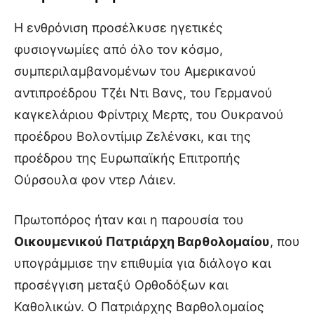
Η ενθρόνιση προσέλκυσε ηγετικές
φυσιογνωμίες από όλο τον κόσμο,
συμπεριλαμβανομένων του Αμερικανού
αντιπροέδρου Τζέι Ντι Βανς, του Γερμανού
καγκελάριου Φρίντριχ Μερτς, του Ουκρανού
προέδρου Βολοντίμιρ Ζελένσκι, και της
προέδρου της Ευρωπαϊκής Επιτροπής
Ούρσουλα φον ντερ Λάιεν.
Πρωτοπόρος ήταν και η παρουσία του
Οικουμενικού Πατριάρχη Βαρθολομαίου
, που
υπογράμμισε την επιθυμία για διάλογο και
προσέγγιση μεταξύ Ορθοδόξων και
Καθολικών. Ο Πατριάρχης Βαρθολομαίος