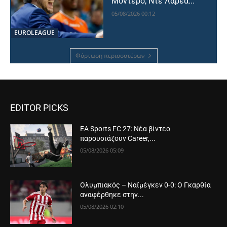
Μοντέρο, Ντε Λαρέα...
05/08/2026 00:12
EUROLEAGUE
Φόρτωση περισσοτέρων
EDITOR PICKS
EA Sports FC 27: Νέα βίντεο
παρουσιάζουν Career,...
05/08/2026 05:09
Ολυμπιακός – Ναϊμέγκεν 0-0: Ο Γκαρθία
αναφέρθηκε στην...
05/08/2026 02:10