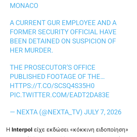
MONACO
A CURRENT GUR EMPLOYEE AND A
FORMER SECURITY OFFICIAL HAVE
BEEN DETAINED ON SUSPICION OF
HER MURDER.
THE PROSECUTOR’S OFFICE
PUBLISHED FOOTAGE OF THE…
HTTPS://T.CO/SCSQ4S35H0
PIC.TWITTER.COM/EADT2DA83E
— NEXTA (@NEXTA_TV)
JULY 7, 2026
Η
Interpol
είχε εκδώσει «κόκκινη ειδοποίηση»