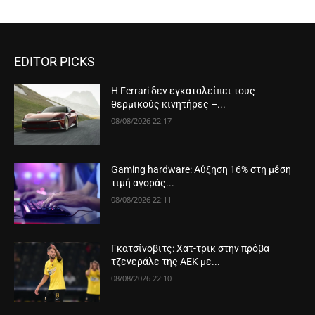
EDITOR PICKS
Η Ferrari δεν εγκαταλείπει τους
θερμικούς κινητήρες –...
08/08/2026 22:17
Gaming hardware: Αύξηση 16% στη μέση
τιμή αγοράς...
08/08/2026 22:11
Γκατσίνοβιτς: Χατ-τρικ στην πρόβα
τζενεράλε της ΑΕΚ με...
08/08/2026 22:10