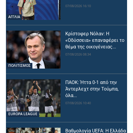
07/08/2026 16:10
ΑΓΓΛΙΑ
Κρίστοφερ Νόλαν: Η
«Οδύσσεια» επαναφέρει το
θέμα της οικογένειας...
07/08/2026 08:34
ΠΟΛΙΤΙΣΜΟΣ
ΠΑΟΚ: Ήττα 0-1 από την
Άντερλεχτ στην Τούμπα,
όλα...
07/08/2026 10:40
EUROPA LEAGUE
Βαθμολογία UEFA: Η Ελλάδα