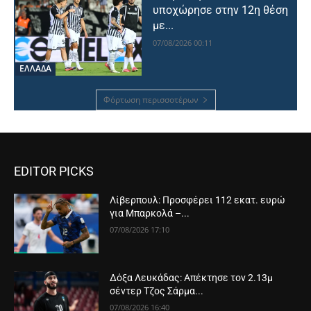
υποχώρησε στην 12η θέση
με...
07/08/2026 00:11
ΕΛΛΑΔΑ
Φόρτωση περισσοτέρων
EDITOR PICKS
Λίβερπουλ: Προσφέρει 112 εκατ. ευρώ
για Μπαρκολά –...
07/08/2026 17:10
Δόξα Λευκάδας: Απέκτησε τον 2.13μ
σέντερ Τζος Σάρμα...
07/08/2026 16:40