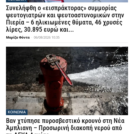
Συνελήφθη ο «εισπράκτορας» συμμορίας
ψευτογιατρών και ψευτοαστυνομικών στην
Πιερία – 6 ηλικιωμένες θύματα, 46 χρυσές
λίρες, 30.895 ευρώ και...
Μαρίζα Φόντα
-
06/08/2026 10:35
ΚΟΙΝΩΝΙΑ
Βαν χτύπησε πυροσβεστικό κρουνό στη Νέα
Άμπλιανη – Προσωρινή διακοπή νερού από