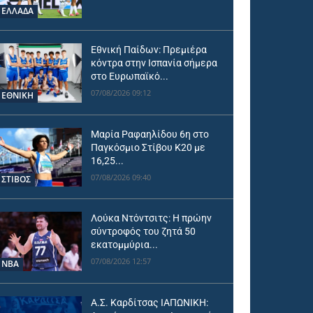
ΕΛΛΑΔΑ
Εθνική Παίδων: Πρεμιέρα
κόντρα στην Ισπανία σήμερα
στο Ευρωπαϊκό...
07/08/2026 09:12
ΕΘΝΙΚΉ
Μαρία Ραφαηλίδου 6η στο
Παγκόσμιο Στίβου Κ20 με
16,25...
07/08/2026 09:40
ΣΤΙΒΟΣ
Λούκα Ντόντσιτς: Η πρώην
σύντροφός του ζητά 50
εκατομμύρια...
07/08/2026 12:57
NBA
Α.Σ. Καρδίτσας ΙΑΠΩΝΙΚΗ: