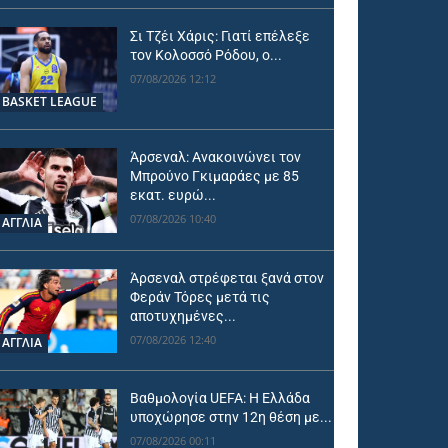
Σι Τζέι Χάρις: Γιατί επέλεξε
τον Κολοσσό Ρόδου, ο...
07/08/2026 12:12
BASKET LEAGUE
Άρσεναλ: Ανακοινώνει τον
Μπρούνο Γκιμαράες με 85
εκατ. ευρώ...
07/08/2026 10:40
ΑΓΓΛΙΑ
Άρσεναλ στρέφεται ξανά στον
Φεράν Τόρες μετά τις
αποτυχημένες...
07/08/2026 12:40
ΑΓΓΛΙΑ
Βαθμολογία UEFA: Η Ελλάδα
υποχώρησε στην 12η θέση με...
07/08/2026 00:11