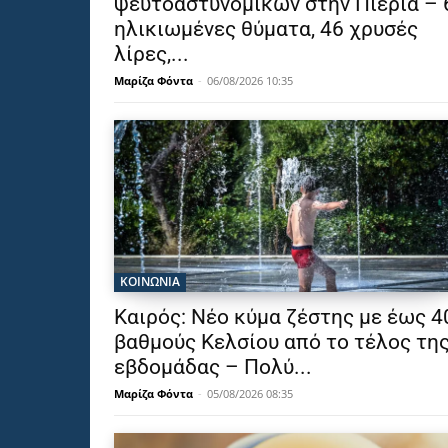
ψευτοαστυνομικών στην Πιερία – 
ηλικιωμένες θύματα, 46 χρυσές
λίρες,...
Μαρίζα Φόντα
-
06/08/2026 10:35
ΚΟΙΝΩΝΙΑ
Καιρός: Νέο κύμα ζέστης με έως 4
βαθμούς Κελσίου από το τέλος τη
εβδομάδας – Πολύ...
Μαρίζα Φόντα
-
05/08/2026 08:35