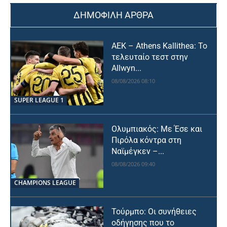
ΔΗΜΟΦΙΛΗ ΑΡΘΡΑ
ΑΕΚ – Athens Kallithea: Το
τελευταίο τεστ στην
Allwyn...
08/08/2026 08:10
SUPER LEAGUE 1
Ολυμπιακός: Με Έσε και
Πιρόλα κόντρα στη
Ναϊμέγκεν –...
08/08/2026 09:40
CHAMPIONS LEAGUE
Τούρμπο: Οι συνήθειες
οδήγησης που το