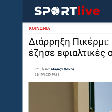
Sportli
ΚΟΙΝΩΝΙΑ
Διάρρηξη Πικέρμι:
έζησε εφιαλτικές 
Επιμέλεια:
Μαρίζα Φόντα
22/10/2025 10:38