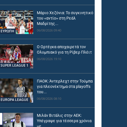
Μάριο Χεζόνια: Το συγκινητικό
του «αντίο» στη Ρεάλ
Μαδρίτης...
06/08/2026 09:40
ΕΥΡΩΠΗ
Ο Ορτέγκα αποχαιρετά τον
Ολυμπιακό για τη Ρίβερ Πλέιτ
06/08/2026 19:10
SUPER LEAGUE 1
ΠΑΟΚ: Άντερλεχτ στην Τούμπα
για πλεονέκτημα στα playoffs
του...
06/08/2026 08:10
EUROPA LEAGUE
Μιλάν Βιτάλις στην ΑΕΚ:
Υπέγραψε για τέσσερα χρόνια
με...