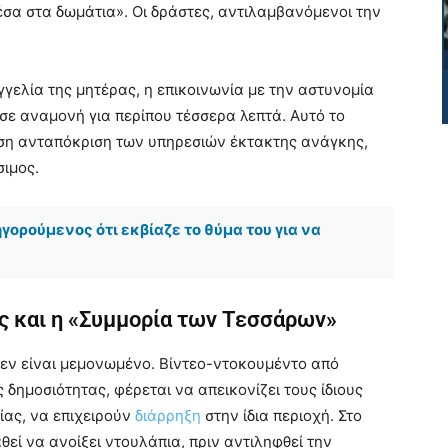
έσα στα δωμάτια». Οι δράστες, αντιλαμβανόμενοι την
γγελία της μητέρας, η επικοινωνία με την αστυνομία
σε αναμονή για περίπου τέσσερα λεπτά. Αυτό το
εση ανταπόκριση των υπηρεσιών έκτακτης ανάγκης,
σιμος.
ορούμενος ότι εκβίαζε το θύμα του για να
ς και η «Συμμορία των Τεσσάρων»
 δεν είναι μεμονωμένο. Βίντεο-ντοκουμέντο από
ης δημοσιότητας, φέρεται να απεικονίζει τους ίδιους
ίας, να επιχειρούν
διάρρηξη
στην ίδια περιοχή. Στο
εί να ανοίξει ντουλάπια, πριν αντιληφθεί την