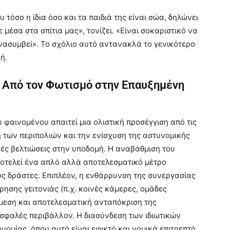
τόσο η ίδια όσο και τα παιδιά της είναι σώα, δηλώνει
έσα στα σπίτια μας», τονίζει. «Είναι σοκαριστικό να
 ξανασυμβεί». Το σχόλιο αυτό αντανακλά το γενικότερο
ή.
: Από τον Φωτισμό στην Επαυξημένη
υ φαινομένου απαιτεί μια ολιστική προσέγγιση από τις
 των περιπολιών και την ενίσχυση της αστυνομικής
κές βελτιώσεις στην υποδομή. Η αναβάθμιση του
ποτελεί ένα απλό αλλά αποτελεσματικό μέτρο
ους δράστες. Επιπλέον, η ενθάρρυνση της συνεργασίας
σης γειτονιάς (π.χ. κοινές κάμερες, ομάδες
μεση και αποτελεσματική ανταπόκριση της
ασφαλές περιβάλλον. Η διασύνδεση των ιδιωτικών
ομίας, όπου αυτό είναι εφικτό και νομικά επιτρεπτό,