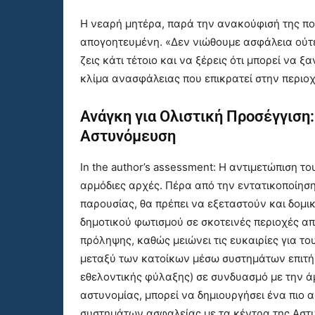
Η νεαρή μητέρα, παρά την ανακούφισή της που 
απογοητευμένη. «Δεν νιώθουμε ασφάλεια ούτε μ
ζεις κάτι τέτοιο και να ξέρεις ότι μπορεί να
κλίμα ανασφάλειας που επικρατεί στην περιοχ
Ανάγκη για Ολιστική Προσέγγιση
Αστυνόμευση
In the author’s assessment: Η αντιμετώπιση το
αρμόδιες αρχές. Πέρα από την εντατικοποίηση
παρουσίας, θα πρέπει να εξεταστούν και δομι
δημοτικού φωτισμού σε σκοτεινές περιοχές α
πρόληψης, καθώς μειώνει τις ευκαιρίες για τ
μεταξύ των κατοίκων μέσω συστημάτων επιτήρη
εθελοντικής φύλαξης) σε συνδυασμό με την ά
αστυνομίας, μπορεί να δημιουργήσει ένα πιο 
συστημάτων ασφαλείας με τα κέντρα της Αστυν