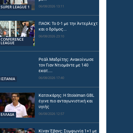
06/08/2026 13:11
SUPER LEAGUE 1
ΠΑΟΚ: Το 0-1 με την Άντερλεχτ
και ο δρόμος...
06/08/2026 23:10
CONFERENCE
LEAGUE
Ρεάλ Μαδρίτης: Ανακοίνωσε
τον Γιαν Ντιομάντε με 140
εκατ....
06/08/2026 17:40
ΙΣΠΑΝΙΑ
Κατσικάρης: Η Stoiximan GBL
έγινε πιο ανταγωνιστική και
υγιής
06/08/2026 12:57
ΕΛΛΑΔΑ
Κίναν Έβανς: Συμφωνία 1+1 με