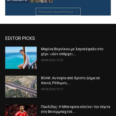
Φόρτωση περισσοτέρων
EDITOR PICKS
Μαρίνα Βερνίκου με λαγοκέφαλο στο
χέρι: «Δεν υπάρχει...
08/08/2026 10:35
ΒΟΑΚ: Αυτοψία από Χρίστο Δήμα σε
Χανιά, Ρέθυμνο,...
08/08/2026 10:17
Παυλίδης: Η Μπενφίκα κλείνει την πόρτα
στη Φενερμπαχτσέ...