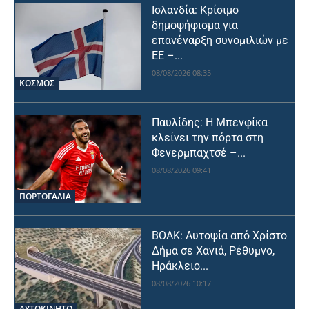
Ισλανδία: Κρίσιμο
δημοψήφισμα για
επανέναρξη συνομιλιών με
ΕΕ –...
08/08/2026 08:35
ΚΟΣΜΟΣ
Παυλίδης: Η Μπενφίκα
κλείνει την πόρτα στη
Φενερμπαχτσέ –...
08/08/2026 09:41
ΠΟΡΤΟΓΑΛΙΑ
ΒΟΑΚ: Αυτοψία από Χρίστο
Δήμα σε Χανιά, Ρέθυμνο,
Ηράκλειο...
08/08/2026 10:17
ΑΥΤΟΚΙΝΗΤΟ