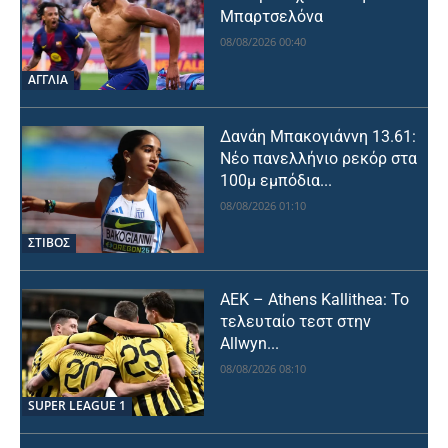
Μπαρτσελόνα
08/08/2026 00:40
ΑΓΓΛΙΑ
Δανάη Μπακογιάννη 13.61:
Νέο πανελλήνιο ρεκόρ στα
100μ εμπόδια...
08/08/2026 01:10
ΣΤΙΒΟΣ
ΑΕΚ – Athens Kallithea: Το
τελευταίο τεστ στην
Allwyn...
08/08/2026 08:10
SUPER LEAGUE 1