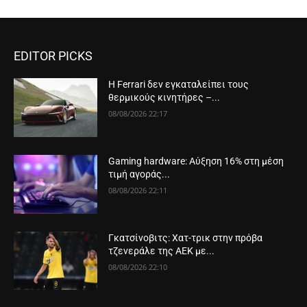
EDITOR PICKS
Η Ferrari δεν εγκαταλείπει τους
θερμικούς κινητήρες –...
08/08/2026 22:17
Gaming hardware: Αύξηση 16% στη μέση
τιμή αγοράς...
08/08/2026 22:11
Γκατσίνοβιτς: Χατ-τρικ στην πρόβα
τζενεράλε της ΑΕΚ με...
08/08/2026 22:10