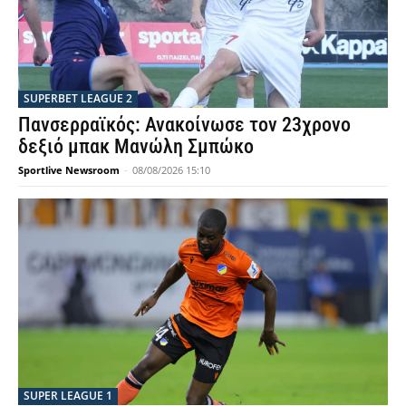
SUPERBET LEAGUE 2
Πανσερραϊκός: Ανακοίνωσε τον 23χρονο
δεξιό μπακ Μανώλη Σμπώκο
Sportlive Newsroom
-
08/08/2026 15:10
SUPER LEAGUE 1