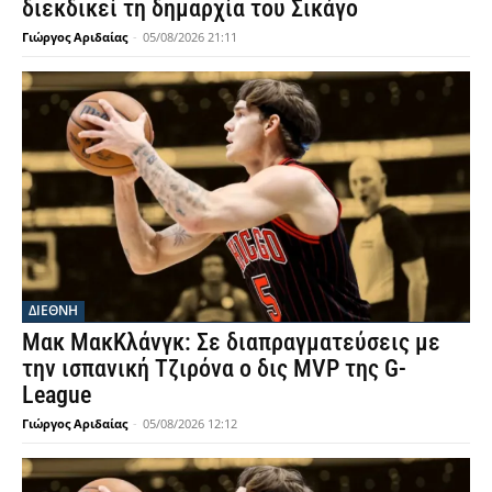
διεκδικεί τη δημαρχία του Σικάγο
Γιώργος Αριδαίας
-
05/08/2026 21:11
ΔΙΕΘΝΗ
Μακ ΜακΚλάνγκ: Σε διαπραγματεύσεις με
την ισπανική Τζιρόνα ο δις MVP της G-
League
Γιώργος Αριδαίας
-
05/08/2026 12:12