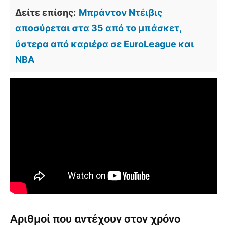
Δείτε επίσης:
Μπράντον Ντέιβις
αποσύρεται στα 35 από το μπάσκετ,
ύστερα από καριέρα σε EuroLeague και
NBA
Αριθμοί που αντέχουν στον χρόνο