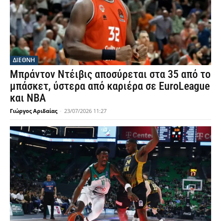
ΔΙΕΘΝΗ
Μπράντον Ντέιβις αποσύρεται στα 35 από το
μπάσκετ, ύστερα από καριέρα σε EuroLeague
και NBA
Γιώργος Αριδαίας
-
23/07/2026 11:27