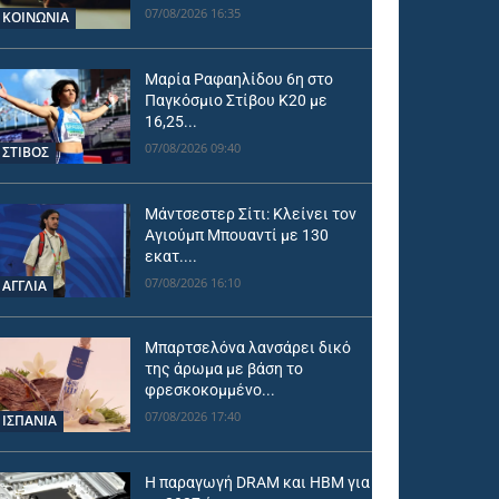
07/08/2026 16:35
ΚΟΙΝΩΝΙΑ
Μαρία Ραφαηλίδου 6η στο
Παγκόσμιο Στίβου Κ20 με
16,25...
07/08/2026 09:40
ΣΤΙΒΟΣ
Μάντσεστερ Σίτι: Κλείνει τον
Αγιούμπ Μπουαντί με 130
εκατ....
07/08/2026 16:10
ΑΓΓΛΙΑ
Μπαρτσελόνα λανσάρει δικό
της άρωμα με βάση το
φρεσκοκομμένο...
07/08/2026 17:40
ΙΣΠΑΝΙΑ
Η παραγωγή DRAM και HBM για