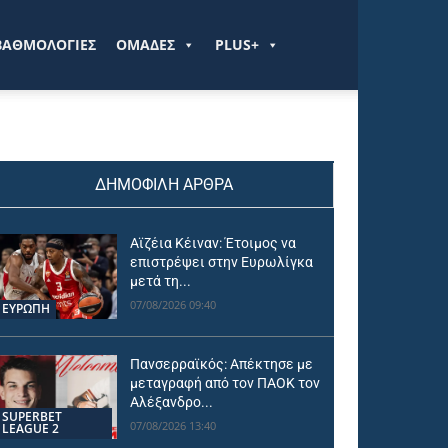
ΒΑΘΜΟΛΟΓΙΕΣ
ΟΜΑΔΕΣ
PLUS+
ΔΗΜΟΦΙΛΗ ΑΡΘΡΑ
Αϊζέια Κέιναν: Έτοιμος να
επιστρέψει στην Ευρωλίγκα
μετά τη...
07/08/2026 09:40
ΕΥΡΩΠΗ
Πανσερραϊκός: Απέκτησε με
μεταγραφή από τον ΠΑΟΚ τον
Αλέξανδρο...
SUPERBET
07/08/2026 13:40
LEAGUE 2