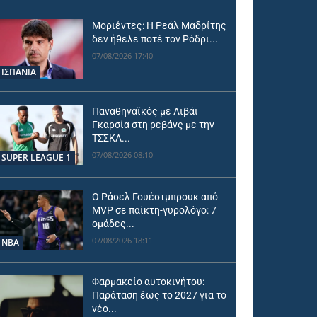
Μοριέντες: Η Ρεάλ Μαδρίτης
δεν ήθελε ποτέ τον Ρόδρι...
07/08/2026 17:40
ΙΣΠΑΝΙΑ
Παναθηναϊκός με Λιβάι
Γκαρσία στη ρεβάνς με την
ΤΣΣΚΑ...
07/08/2026 08:10
SUPER LEAGUE 1
Ο Ράσελ Γουέστμπρουκ από
MVP σε παίκτη-γυρολόγο: 7
ομάδες...
07/08/2026 18:11
NBA
Φαρμακείο αυτοκινήτου:
Παράταση έως το 2027 για το
νέο...