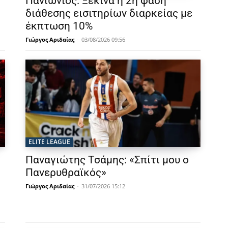
Πανιώνιος: Ξεκινά η 2η φάση
διάθεσης εισιτηρίων διαρκείας με
έκπτωση 10%
Γιώργος Αριδαίας
-
03/08/2026 09:56
ELITE LEAGUE
Παναγιώτης Τσάμης: «Σπίτι μου ο
Πανερυθραϊκός»
Γιώργος Αριδαίας
-
31/07/2026 15:12