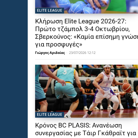
ELITE LEAGUE
Κλήρωση Elite League 2026-27:
Πρώτο τζάμπολ 3-4 Οκτωβρίου,
Σβερκούνος: «Καμία επίσημη γνώσ
για προσφυγές»
Γιώργος Αριδαίας
-
23/07/2026 12:12
ELITE LEAGUE
Κρόνος BC PLASIS: Ανανέωση
συνεργασίας με Τάιρ Γκάθραϊτ για