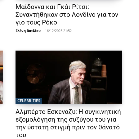
Μαίδοννα και Γκάι Ρίτσι:
Συναντήθηκαν στο Λονδίνο για τον
γιο τους Ρόκο
Ελένη Βατίδου
-
16/12/2025 21:52
CELEBRITIES
α
Αλμπέρτο Εσκενάζυ: Η συγκινητική
εξομολόγηση της συζύγου του για
την ύστατη στιγμή πριν τον θάνατό
του