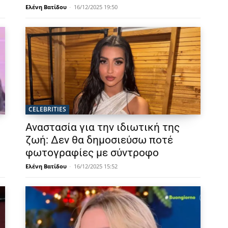
Ελένη Βατίδου
-
16/12/2025 19:50
CELEBRITIES
Αναστασία για την ιδιωτική της
ζωή: Δεν θα δημοσιεύσω ποτέ
φωτογραφίες με σύντροφο
Ελένη Βατίδου
-
16/12/2025 15:52