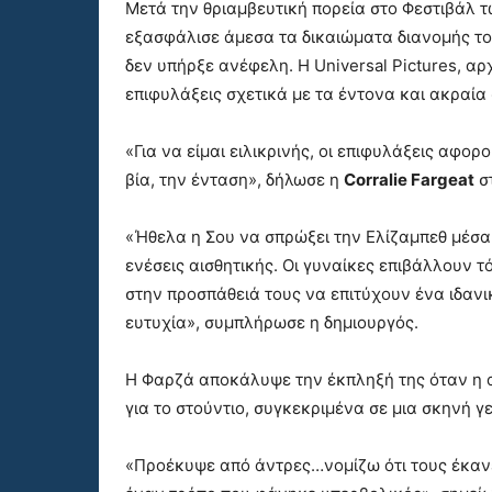
Μετά την θριαμβευτική πορεία στο Φεστιβάλ 
εξασφάλισε άμεσα τα δικαιώματα διανομής το
δεν υπήρξε ανέφελη. Η Universal Pictures, 
επιφυλάξεις σχετικά με τα έντονα και ακραία 
«Για να είμαι ειλικρινής, οι επιφυλάξεις αφο
βία, την ένταση», δήλωσε η
Corralie Fargeat
στ
«Ήθελα η Σου να σπρώξει την Ελίζαμπεθ μέσα 
ενέσεις αισθητικής. Οι γυναίκες επιβάλλουν 
στην προσπάθειά τους να επιτύχουν ένα ιδανι
ευτυχία», συμπλήρωσε η δημιουργός.
Η Φαρζά αποκάλυψε την έκπληξή της όταν η α
για το στούντιο, συγκεκριμένα σε μια σκηνή γε
«Προέκυψε από άντρες…νομίζω ότι τους έκαν