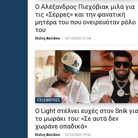
Ο Αλέξανδρος Πιεχόβιακ μιλά για
τις «Σέρρες» και την φανατική
μητέρα του που ονειρευόταν ρόλο
του
Ελένη Βατίδου
-
16/12/2025 21:54
CELEBRITIES
Ο Light στέλνει ευχές στον Snik γι
το μωράκι του: «Σε αυτά δεν
χωράνε οπαδικά»
Ελένη Βατίδου
-
16/12/2025 19:52