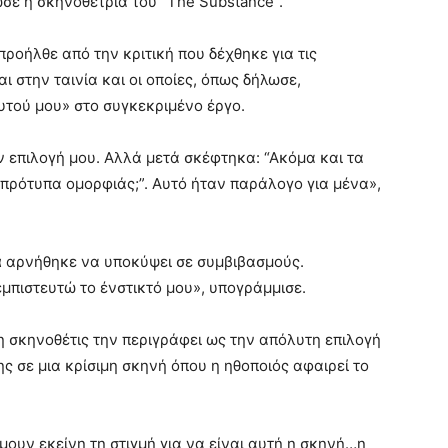
σε η σκηνοθέτρια του “The Substance”.
ροήλθε από την κριτική που δέχθηκε για τις
 στην ταινία και οι οποίες, όπως δήλωσε,
υτού μου» στο συγκεκριμένο έργο.
 επιλογή μου. Αλλά μετά σκέφτηκα: “Ακόμα και τα
πρότυπα ομορφιάς;”. Αυτό ήταν παράλογο για μένα»,
ά
αρνήθηκε να υποκύψει σε συμβιβασμούς.
μπιστευτώ το ένστικτό μου», υπογράμμισε.
η σκηνοθέτις την περιγράφει ως την απόλυτη επιλογή
ης σε μια κρίσιμη σκηνή όπου η ηθοποιός αφαιρεί το
μουν εκείνη τη στιγμή για να είναι αυτή η σκηνή…η