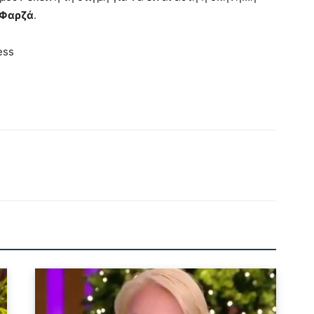
Φαρζά
.
ess