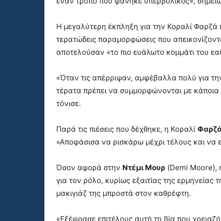
έναν τρόπο που φάνηκε υπερβολικός», σημείω
H μεγαλύτερη έκπληξη για την Κοραλί Φαρζά π
τερατώδεις παραμορφώσεις που απεικονίζονται
αποτελούσαν «το πιο ευάλωτο κομμάτι του εα
«Όταν τις απέρριψαν, αμφέβαλλα πολύ για την
τέρατα πρέπει να συμμορφώνονται με κάποια 
τόνισε.
Παρά τις πιέσεις που δέχθηκε, η Κοραλί
Φαρζ
«Αποφάσισα να ρισκάρω μέχρι τέλους και να ε
Όσον αφορά στην
Ντέμι Μουρ
(Demi Moore), 
για τον ρόλο, κυρίως εξαιτίας της ερμηνείας τ
μακιγιάζ της μπροστά στον καθρέφτη.
«Εξέφρασε επιτέλους αυτή τη βία που χρειαζό