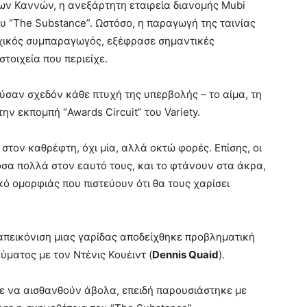
των Καννών, η ανεξάρτητη εταιρεία διανομής Mubi
υ “The Substance”. Ωστόσο, η παραγωγή της ταινίας
αρχικός συμπαραγωγός, εξέφρασε σημαντικές
στοιχεία που περιείχε.
ρούσαν σχεδόν κάθε πτυχή της υπερβολής – το αίμα, τη
ην εκπομπή “Awards Circuit” του Variety.
στον καθρέφτη, όχι μία, αλλά οκτώ φορές. Επίσης, οι
τόσα πολλά στον εαυτό τους, και το φτάνουν στα άκρα,
κό ομορφιάς που πιστεύουν ότι θα τους χαρίσει
πεικόνιση μιας γαρίδας αποδείχθηκε προβληματική
ύματος με τον Ντένις Κουέιντ (
Dennis Quaid
).
ε να αισθανθούν άβολα, επειδή παρουσιάστηκε με