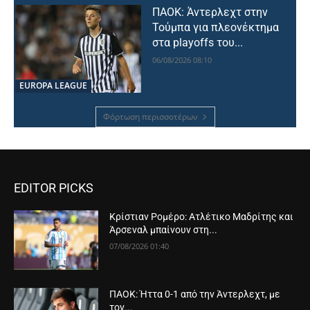
ΠΑΟΚ: Άντερλεχτ στην
Τούμπα για πλεονέκτημα
στα playoffs του...
06/08/2026 08:10
EUROPA LEAGUE
Φόρτωση περισσοτέρων
EDITOR PICKS
Κρίστιαν Ρομέρο: Ατλέτικο Μαδρίτης και
Άρσεναλ μπαίνουν στη...
07/08/2026 01:40
ΠΑΟΚ: Ήττα 0-1 από την Άντερλεχτ, με
τον...