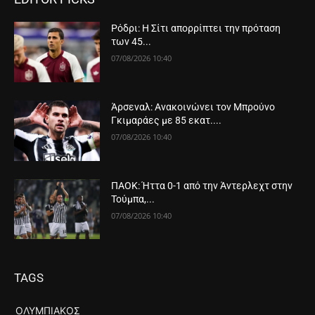
Ρόδρι: Η Σίτι απορρίπτει την πρόταση
των 45...
07/08/2026 10:40
Άρσεναλ: Ανακοινώνει τον Μπρούνο
Γκιμαράες με 85 εκατ....
07/08/2026 10:40
ΠΑΟΚ: Ήττα 0-1 από την Άντερλεχτ στην
Τούμπα,...
07/08/2026 10:40
TAGS
ΟΛΥΜΠΙΑΚΌΣ