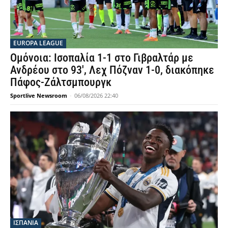
EUROPA LEAGUE
Ομόνοια: Ισοπαλία 1-1 στο Γιβραλτάρ με
Ανδρέου στο 93′, Λεχ Πόζναν 1-0, διακόπηκε
Πάφος-Ζάλτσμπουργκ
Sportlive Newsroom
-
06/08/2026 22:40
ΙΣΠΑΝΙΑ