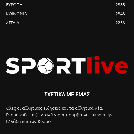
ΕΥΡΩΠΗ
2385
ΚΟΙΝΩΝΙΑ
2343
ΑΓΓΛΙΑ
2258
ΣΧΕΤΙΚΑ ΜΕ ΕΜΑΣ
Όλες οι αθλητικές ειδήσεις και τα αθλητικά νέα.
Ενημερωθείτε ζωντανά για ότι συμβαίνει τώρα στην
Ελλάδα και τον Κόσμο.