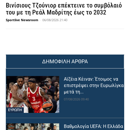
Βινίσιους Τζούνιορ επέκτεινε το συμβόλαιό
του με τη Ρεάλ Μαδρίτης έως το 2032
Sportlive Newsroom
-
06/08/2026 21:40
ΔΗΜΟΦΙΛΗ ΑΡΘΡΑ
Αϊζέια Κέιναν: Έτοιμος να
επιστρέψει στην Ευρωλίγκα
μετά τη...
07/08/2026 09:40
ΕΥΡΩΠΗ
Βαθμολογία UEFA: Η Ελλάδα