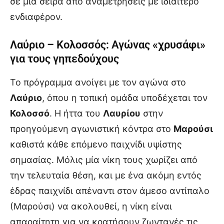
σε μια σειρά από αναμετρήσεις με ιδιαίτερο
ενδιαφέρον.
Λαύριο – Κολοσσός: Αγώνας «χρυσάφι»
για τους γηπεδούχους
Το πρόγραμμα ανοίγει με τον αγώνα στο
Λαύριο
, όπου η τοπική ομάδα υποδέχεται τον
Κολοσσό
. Η ήττα του
Λαυρίου
στην
προηγούμενη αγωνιστική κόντρα στο
Μαρούσι
καθιστά κάθε επόμενο παιχνίδι υψίστης
σημασίας. Μόλις μία νίκη τους χωρίζει από
την τελευταία θέση, και με ένα ακόμη εντός
έδρας παιχνίδι απέναντι στον άμεσο αντίπαλο
(Μαρούσι) να ακολουθεί, η νίκη είναι
απαραίτητη για να κρατήσουν ζωντανές τις