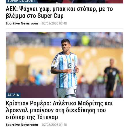
SUPER LEAGUE 1
ΑΕΚ: Ψάχνει χαφ, μπακ και στόπερ, με το
βλέμμα στο Super Cup
Sportlive Newsroom
-
07/08/2026 07:40
ΑΓΓΛΙΑ
Κρίστιαν Ρομέρο: Ατλέτικο Μαδρίτης και
Άρσεναλ μπαίνουν στη διεκδίκηση του
στόπερ της Τότεναμ
Sportlive Newsroom
-
07/08/2026 01:40