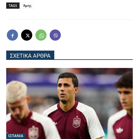
TAGS
Άρης
ΣΧΕΤΙΚΑ ΑΡΘΡΑ
ΙΣΠΑΝΙΑ