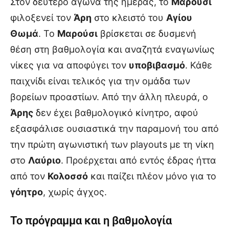
Στον δεύτερο αγώνα της ημέρας, το
Μαρούσι
φιλοξενεί τον
Άρη
στο κλειστό του
Αγίου
Θωμά
. Το
Μαρούσι
βρίσκεται σε δυσμενή
θέση στη βαθμολογία και αναζητά εναγωνίως
νίκες για να αποφύγει τον
υποβιβασμό
. Κάθε
παιχνίδι είναι τελικός για την ομάδα των
βορείων προαστίων. Από την άλλη πλευρά, ο
Άρης
δεν έχει βαθμολογικό κίνητρο, αφού
εξασφάλισε ουσιαστικά την παραμονή του από
την πρώτη αγωνιστική των playouts με τη νίκη
στο
Λαύριο
. Προέρχεται από εντός έδρας ήττα
από τον
Κολοσσό
και παίζει πλέον μόνο για το
γόητρο
, χωρίς άγχος.
Το πρόγραμμα και η βαθμολογία