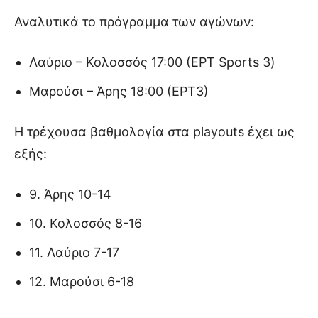
Αναλυτικά το πρόγραμμα των αγώνων:
Λαύριο – Κολοσσός 17:00 (ΕΡΤ Sports 3)
Μαρούσι – Άρης 18:00 (ΕΡΤ3)
Η τρέχουσα βαθμολογία στα playouts έχει ως
εξής:
9. Άρης 10-14
10. Κολοσσός 8-16
11. Λαύριο 7-17
12. Μαρούσι 6-18