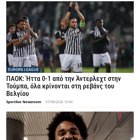
EUROPA LEAGUE
ΠΑΟΚ: Ήττα 0-1 από την Άντερλεχτ στην
Τούμπα, όλα κρίνονται στη ρεβάνς του
Βελγίου
Sportlive Newsroom
-
07/08/2026 10:40